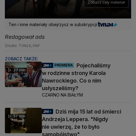
Zobacz cały materiał
Ten i inne materiały obejrzysz w subskrypcji
Redagował ads
Źródło: TVN24, PAP
ZOBACZ TAKŻE:
Pojechaliśmy
PREMIERA
27 min
w rodzinne strony Karola
Nawrockiego. Co o nim
usłyszeliśmy?
CZARNO NA BIAŁYM
Dziś mija 15 lat od śmierci
57 min
Andrzeja Leppera. "Nigdy
nie uwierzę, że to było
samobójstwo"