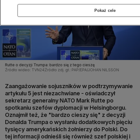
Pokaż cele
Rutte o decyzji Trumpa: bardzo się z tego cieszę
Źródło wideo: TVN24
Źródło zdj. gł.: PAP/EPA/JOHAN NILSSON
Zaangażowanie sojuszników w podtrzymywanie
artykułu 5 jest niezachwiane - oświadczył
sekretarz generalny NATO Mark Rutte po
spotkaniu szefów dyplomacji w Helsingborgu.
Oznajmił też, że "bardzo cieszy się" z decyzji
Donalda Trumpa o wysłaniu dodatkowych pięciu
tysięcy amerykańskich żołnierzy do Polski. Do
tej informacji odnieśli się również szef polskiej i