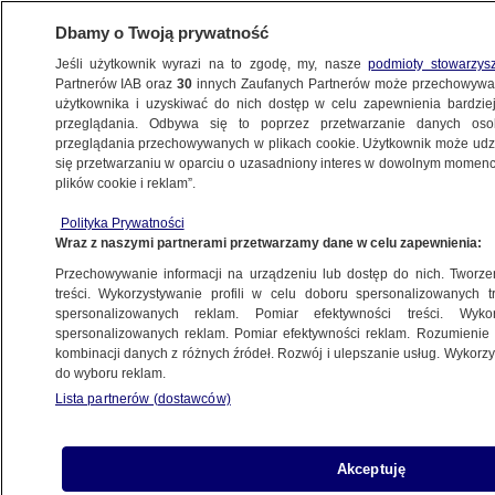
Dbamy o Twoją prywatność
Jeśli użytkownik wyrazi na to zgodę, my, nasze
podmioty stowarzys
Partnerów IAB oraz
30
innych Zaufanych Partnerów może przechowywa
użytkownika i uzyskiwać do nich dostęp w celu zapewnienia bardzi
przeglądania. Odbywa się to poprzez przetwarzanie danych os
przeglądania przechowywanych w plikach cookie. Użytkownik może udzie
ŚWIAT
się przetwarzaniu w oparciu o uzasadniony interes w dowolnym momencie
plików cookie i reklam”.
Rutte po spotkaniu szefów dyplomacji.
Polityka Prywatności
"Chcę powiedzieć to absolutnie jasno"
Wraz z naszymi partnerami przetwarzamy dane w celu zapewnienia:
Przechowywanie informacji na urządzeniu lub dostęp do nich. Tworzeni
Zespół autorów
treści. Wykorzystywanie profili w celu doboru spersonalizowanych tr
spersonalizowanych reklam. Pomiar efektywności treści. Wyko
22.05.2026, 08:59
Aktualizacja:
22.05.2026, 15:59
spersonalizowanych reklam. Pomiar efektywności reklam. Rozumienie o
kombinacji danych z różnych źródeł. Rozwój i ulepszanie usług. Wykor
do wyboru reklam.
Posłuchaj artykułu
Czyta lektor AI
Lista partnerów (dostawców)
Akceptuję