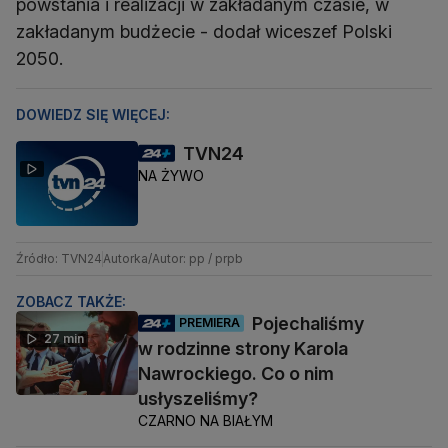
powstania i realizacji w zakładanym czasie, w
zakładanym budżecie - dodał wiceszef Polski
2050.
DOWIEDZ SIĘ WIĘCEJ:
TVN24
NA ŻYWO
Źródło: TVN24
Autorka/Autor: pp / prpb
ZOBACZ TAKŻE:
Pojechaliśmy
PREMIERA
27 min
w rodzinne strony Karola
Nawrockiego. Co o nim
usłyszeliśmy?
CZARNO NA BIAŁYM