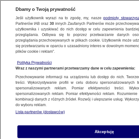
Dbamy o Twoją prywatność
Jeśli użytkownik wyrazi na to zgodę, my, nasze
podmioty stowarzys
Partnerów IAB oraz
30
innych Zaufanych Partnerów może przechowywa
użytkownika i uzyskiwać do nich dostęp w celu zapewnienia bardzi
przeglądania. Odbywa się to poprzez przetwarzanie danych os
przeglądania przechowywanych w plikach cookie. Użytkownik może udzie
KROPKA NAD I
się przetwarzaniu w oparciu o uzasadniony interes w dowolnym momencie
plików cookie i reklam”.
"Nie" dla Witek w prezydium Sejmu.
Polityka Prywatności
"Zostawiliśmy miejsce dla innej
Wraz z naszymi partnerami przetwarzamy dane w celu zapewnienia:
kandydatury z PiS-u"
Przechowywanie informacji na urządzeniu lub dostęp do nich. Tworzeni
treści. Wykorzystywanie profili w celu doboru spersonalizowanych tr
13.11.2023, 22:36
spersonalizowanych reklam. Pomiar efektywności treści. Wyko
spersonalizowanych reklam. Pomiar efektywności reklam. Rozumienie o
kombinacji danych z różnych źródeł. Rozwój i ulepszanie usług. Wykor
Udostępnij
do wyboru reklam.
Lista partnerów (dostawców)
Akceptuję