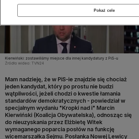
Pokaż cele
Kierwiński: zostawiliśmy miejsce dla innej kandydatury z PiS-u
Źródło wideo: TVN24
Mam nadzieję, że w PiS-ie znajdzie się chociaż
jeden kandydat, który po prostu nie budzi
wątpliwości, jeżeli chodzi o kwestie łamania
standardów demokratycznych - powiedział w
specjalnym wydaniu "Kropki nad i" Marcin
Kierwiński (Koalicja Obywatelska), odnosząc się
do nieuzyskania przez Elżbietę Witek
wymaganego poparcia posłów na funkcję
wicemarszałka Sejmu. Posłanka Nowej Lewicy