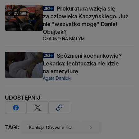
Prokuratura wzięła się
28 min
za człowieka Kaczyńskiego. Już
nie "wszystko mogę" Daniel
Obajtek?
CZARNO NA BIAŁYM
Spóźnieni kochankowie?
Lekarka: łechtaczka nie idzie
na emeryturę
Agata Daniluk
UDOSTĘPNIJ:
TAGI:
Koalicja Obywatelska