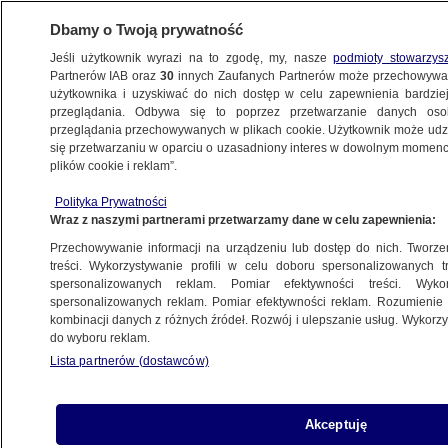
Dbamy o Twoją prywatność
Jeśli użytkownik wyrazi na to zgodę, my, nasze
podmioty stowarzys
Partnerów IAB oraz
30
innych Zaufanych Partnerów może przechowywa
użytkownika i uzyskiwać do nich dostęp w celu zapewnienia bardzi
przeglądania. Odbywa się to poprzez przetwarzanie danych os
przeglądania przechowywanych w plikach cookie. Użytkownik może udzie
POLSKA
się przetwarzaniu w oparciu o uzasadniony interes w dowolnym momencie
plików cookie i reklam”.
Buzek: Ze smutkiem patrzę na to, co dzieje
Polityka Prywatności
się w Polsce. Mieliśmy jednak dobrą
Wraz z naszymi partnerami przetwarzamy dane w celu zapewnienia:
pozycję w Unii Europejskiej
Przechowywanie informacji na urządzeniu lub dostęp do nich. Tworzeni
treści. Wykorzystywanie profili w celu doboru spersonalizowanych tr
31.10.2022, 20:54
spersonalizowanych reklam. Pomiar efektywności treści. Wyko
spersonalizowanych reklam. Pomiar efektywności reklam. Rozumienie o
kombinacji danych z różnych źródeł. Rozwój i ulepszanie usług. Wykor
Udostępnij
do wyboru reklam.
Lista partnerów (dostawców)
Akceptuję