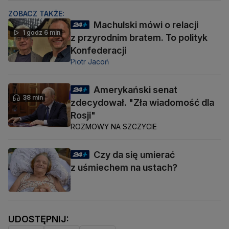
ZOBACZ TAKŻE:
Machulski mówi o relacji
1 godz 6 min
z przyrodnim bratem. To polityk
Konfederacji
Piotr Jacoń
Amerykański senat
38 min
zdecydował. "Zła wiadomość dla
Rosji"
ROZMOWY NA SZCZYCIE
Czy da się umierać
z uśmiechem na ustach?
UDOSTĘPNIJ: