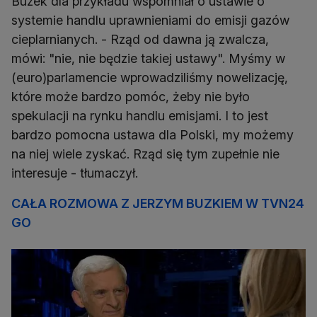
Buzek dla przykładu wspomniał o ustawie o
systemie handlu uprawnieniami do emisji gazów
cieplarnianych. - Rząd od dawna ją zwalcza,
mówi: "nie, nie będzie takiej ustawy". Myśmy w
(euro)parlamencie wprowadziliśmy nowelizację,
które może bardzo pomóc, żeby nie było
spekulacji na rynku handlu emisjami. I to jest
bardzo pomocna ustawa dla Polski, my możemy
na niej wiele zyskać. Rząd się tym zupełnie nie
interesuje - tłumaczył.
CAŁA ROZMOWA Z JERZYM BUZKIEM W TVN24
GO