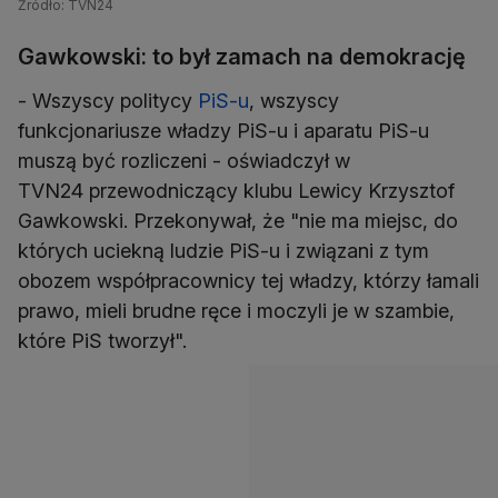
specjalnymi grała po to, żeby utrzymać władzę"
Źródło: TVN24
Gawkowski: to był zamach na demokrację
- Wszyscy politycy
PiS-u
, wszyscy
funkcjonariusze władzy PiS-u i aparatu PiS-u
muszą być rozliczeni - oświadczył w
TVN24 przewodniczący klubu Lewicy Krzysztof
Gawkowski. Przekonywał, że "nie ma miejsc, do
których uciekną ludzie PiS-u i związani z tym
obozem współpracownicy tej władzy, którzy łamali
prawo, mieli brudne ręce i moczyli je w szambie,
które PiS tworzył".