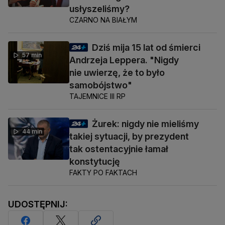
usłyszeliśmy?
CZARNO NA BIAŁYM
Dziś mija 15 lat od śmierci
57 min
Andrzeja Leppera. "Nigdy
nie uwierzę, że to było
samobójstwo"
TAJEMNICE III RP
Żurek: nigdy nie mieliśmy
44 min
takiej sytuacji, by prezydent
tak ostentacyjnie łamał
konstytucję
FAKTY PO FAKTACH
UDOSTĘPNIJ: