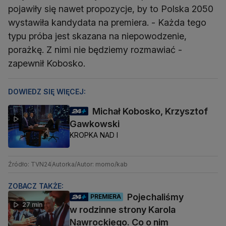
pojawiły się nawet propozycje, by to Polska 2050
wystawiła kandydata na premiera. - Każda tego
typu próba jest skazana na niepowodzenie,
porażkę. Z nimi nie będziemy rozmawiać -
zapewnił Kobosko.
DOWIEDZ SIĘ WIĘCEJ:
Michał Kobosko, Krzysztof
Gawkowski
KROPKA NAD I
Źródło: TVN24
Autorka/Autor: momo/kab
ZOBACZ TAKŻE:
Pojechaliśmy
PREMIERA
27 min
w rodzinne strony Karola
Nawrockiego. Co o nim