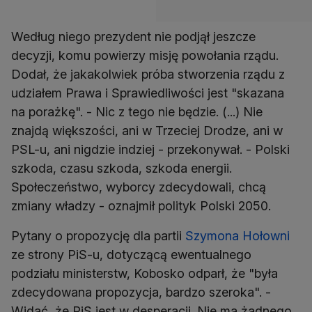
Według niego prezydent nie podjął jeszcze
decyzji, komu powierzy misję powołania rządu.
Dodał, że jakakolwiek próba stworzenia rządu z
udziałem Prawa i Sprawiedliwości jest "skazana
na porażkę". - Nic z tego nie będzie. (...) Nie
znajdą większości, ani w Trzeciej Drodze, ani w
PSL-u, ani nigdzie indziej - przekonywał. - Polski
szkoda, czasu szkoda, szkoda energii.
Społeczeństwo, wyborcy zdecydowali, chcą
zmiany władzy - oznajmił polityk Polski 2050.
Pytany o propozycję dla partii
Szymona Hołowni
ze strony PiS-u, dotyczącą ewentualnego
podziału ministerstw, Kobosko odparł, że "była
zdecydowana propozycja, bardzo szeroka". -
Widać, że PiS jest w desperacji. Nie ma żadnego