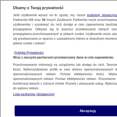
Dbamy o Twoją prywatność
Jeśli użytkownik wyrazi na to zgodę, my, nasze
podmioty stowarzys
Partnerów IAB oraz
30
innych Zaufanych Partnerów może przechowywa
użytkownika i uzyskiwać do nich dostęp w celu zapewnienia bardzi
przeglądania. Odbywa się to poprzez przetwarzanie danych os
przeglądania przechowywanych w plikach cookie. Użytkownik może udzie
POLSKA
się przetwarzaniu w oparciu o uzasadniony interes w dowolnym momencie
plików cookie i reklam”.
Kobosko o podsłuchiwaniu opozycji. "Nie
Polityka Prywatności
chodziło o to, żeby wpłynąć na wynik
Wraz z naszymi partnerami przetwarzamy dane w celu zapewnienia:
wyborów"
Przechowywanie informacji na urządzeniu lub dostęp do nich. Tworzeni
treści. Wykorzystywanie profili w celu doboru spersonalizowanych tr
25.10.2023, 21:34
spersonalizowanych reklam. Pomiar efektywności treści. Wyko
spersonalizowanych reklam. Pomiar efektywności reklam. Rozumienie o
kombinacji danych z różnych źródeł. Rozwój i ulepszanie usług. Wykor
Udostępnij
do wyboru reklam.
Lista partnerów (dostawców)
Akceptuję