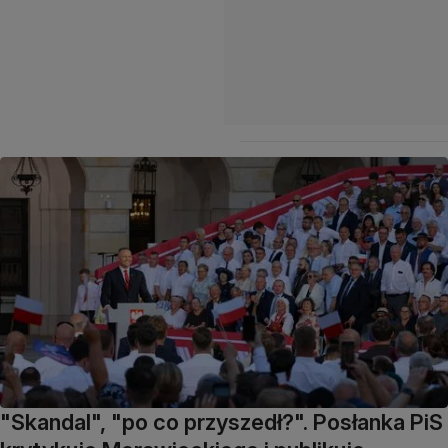
"Skandal", "po co przyszedł?". Posłanka PiS