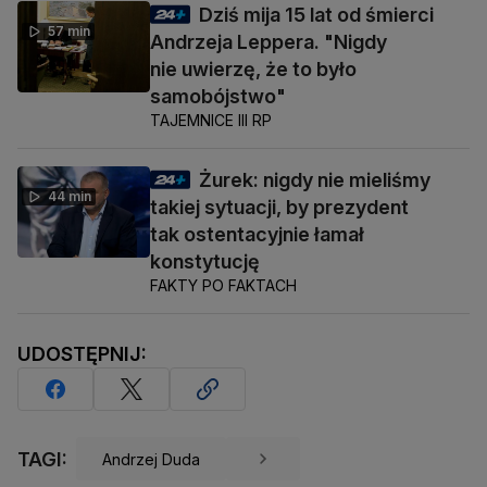
Dziś mija 15 lat od śmierci
57 min
Andrzeja Leppera. "Nigdy
nie uwierzę, że to było
samobójstwo"
TAJEMNICE III RP
Żurek: nigdy nie mieliśmy
44 min
takiej sytuacji, by prezydent
tak ostentacyjnie łamał
konstytucję
FAKTY PO FAKTACH
UDOSTĘPNIJ:
TAGI:
Andrzej Duda