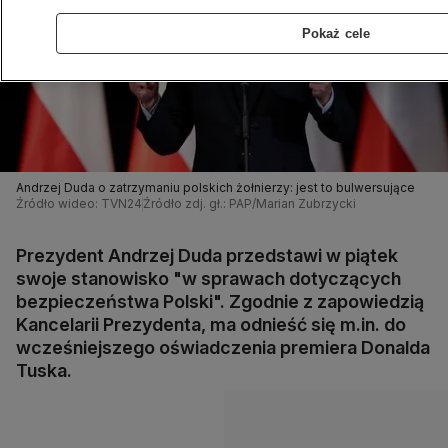
Pokaż cele
Andrzej Duda o zatrzymaniu polskich żołnierzy: jest to bulwersujące
Źródło wideo: TVN24
Źródło zdj. gł.: PAP/Marian Zubrzycki
Prezydent Andrzej Duda przedstawi w piątek
swoje stanowisko "w sprawach dotyczących
bezpieczeństwa Polski". Zgodnie z zapowiedzią
Kancelarii Prezydenta, ma odnieść się m.in. do
wcześniejszego oświadczenia premiera Donalda
Tuska.