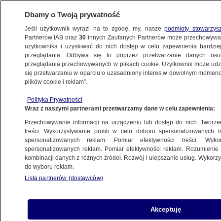
Dbamy o Twoją prywatność
Jeśli użytkownik wyrazi na to zgodę, my, nasze
podmioty stowarzys
Partnerów IAB oraz
30
innych Zaufanych Partnerów może przechowywa
użytkownika i uzyskiwać do nich dostęp w celu zapewnienia bardzi
przeglądania. Odbywa się to poprzez przetwarzanie danych os
przeglądania przechowywanych w plikach cookie. Użytkownik może udzie
POLSKA
się przetwarzaniu w oparciu o uzasadniony interes w dowolnym momencie
plików cookie i reklam”.
Prezydent Andrzej Duda wygłosi
Polityka Prywatności
oświadczenie. "Odniesie się
Wraz z naszymi partnerami przetwarzamy dane w celu zapewnienia:
do wypowiedzi premiera Tuska"
Przechowywanie informacji na urządzeniu lub dostęp do nich. Tworzeni
treści. Wykorzystywanie profili w celu doboru spersonalizowanych tr
7.06.2024, 13:00
spersonalizowanych reklam. Pomiar efektywności treści. Wyko
spersonalizowanych reklam. Pomiar efektywności reklam. Rozumienie o
kombinacji danych z różnych źródeł. Rozwój i ulepszanie usług. Wykor
Udostępnij
do wyboru reklam.
Lista partnerów (dostawców)
Akceptuję