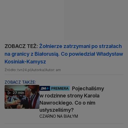
ZOBACZ TEŻ:
Żołnierze zatrzymani po strzałach
na granicy z Białorusią. Co powiedział Władysław
Kosiniak-Kamysz
Źródło: tvn24.pl
Autorka/Autor: am
ZOBACZ TAKŻE:
Pojechaliśmy
PREMIERA
27 min
w rodzinne strony Karola
Nawrockiego. Co o nim
usłyszeliśmy?
CZARNO NA BIAŁYM