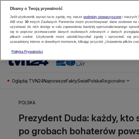
Dbamy o Twoją prywatność
Jeśli użytkownik wyrazi na to zgodę, my, nasze
podmioty stowarzyszone
i naszych
IAB oraz
30
innych Zaufanych Partnerów może przechowywać dane osobowe na ur
uzyskiwać do nich dostęp w celu zapewnienia bardziej spersonalizowanego sposo
się to poprzez przetwarzanie danych osobowych zebranych z danych przegląd
plikach cookie. Użytkownik może udzielić/wycofać zgodę i sprzeciwić się pr
uzasadniony interes w dowolnym momencie, klikając przycisk „Ustawienia plików cook
Polityka Prywatności
Oglądaj TVN24
Najnowsze
Fakty
Świat
Polska
Regionalne
POLSKA
Prezydent Duda: każdy, kto 
po grobach bohaterów pows