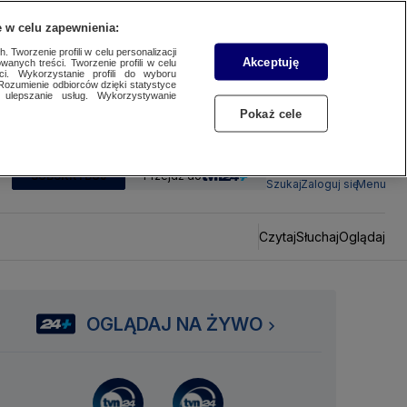
 w celu zapewnienia:
 Tworzenie profili w celu personalizacji
Akceptuję
wanych treści. Tworzenie profili w celu
ci. Wykorzystanie profili do wyboru
Rozumienie odbiorców dzięki statystyce
ulepszanie usług. Wykorzystywanie
Pokaż cele
SUBSKRYBUJ
Przejdź do
Szukaj
Zaloguj się
Menu
Czytaj
Słuchaj
Oglądaj
OGLĄDAJ NA ŻYWO