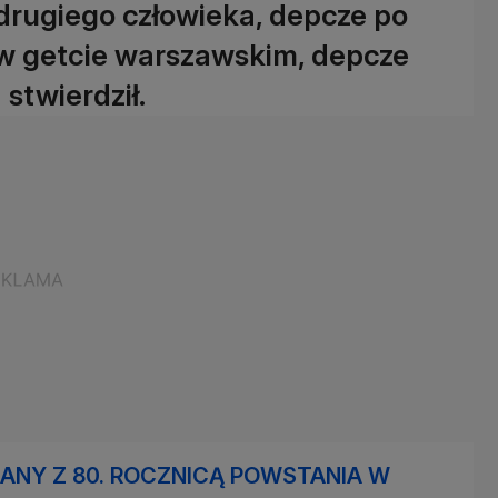
 drugiego człowieka, depcze po
w getcie warszawskim, depcze
twierdził.
NY Z 80. ROCZNICĄ POWSTANIA W