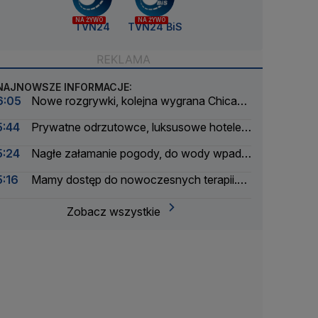
NA ŻYWO
NA ŻYWO
TVN24
TVN24 BiS
NAJNOWSZE INFORMACJE:
6:05
Nowe rozgrywki, kolejna wygrana Chicago
Fire. Lewandowski bez gola
5:44
Prywatne odrzutowce, luksusowe hotele.
Badają podróże byłego ministra
5:24
Nagłe załamanie pogody, do wody wpadło
ponad 30 osób
5:16
Mamy dostęp do nowoczesnych terapii.
Ale tylko na papierze
Zobacz wszystkie