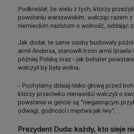
Podkreślał, że wielu z tych, którzy przeży
powstaniu warszawskim, walcząc razem z k
niemieckim nazistom o wolność, oddając za
Jak dodał, te same osoby budowały późn
armii Andersa, stanowili trzon armii Izraela
później Polskę oraz - jak bohater powsta
walczyli by była wolna.
- Pochylamy dzisiaj nisko głowę przed boh
którzy przeciwko nienawiści walczyli o sw
powstania w getcie są "niegasnącym prz
odwagi, godności i męstwa jak lwy".
Prezydent Duda: każdy, kto sieje 