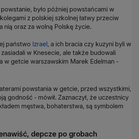
li powstanie, było później powstańcami w
olegami z polskiej szkolnej łatwy przeciw
 nią oraz za wolną Polskę życie.
iej państwo
Izrael
, a ich bracia czy kuzyni byli w
 i zasiadali w Knesecie, ale także budowali
nia w getcie warszawskim Marek Edelman -
aterami powstania w getcie, przed wszystkimi,
oją godność - mówił. Zaznaczył, że uczestnicy
ykładem męstwa, bohaterstwa, są symbolem
nienawiść, depcze po grobach