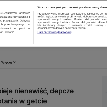
Wraz z naszymi partnerami przetwarzamy dane
161
Zaufanych Partnerów
Przechowywanie informacji na urządzeniu lub dostęp do nich.
treści. Wykorzystywanie profili w celu doboru spersonalizo
ządzeniu użytkownika i
spersonalizowanych reklam. Pomiar efektywności treś
bu przeglądania. Odbywa
spersonalizowanych reklam. Pomiar efektywności reklam. 
ania przechowywanych w
lub kombinacji danych z różnych źródeł. Rozwój i 
ograniczonych danych do wyboru reklam.
zetwarzaniu w oparciu o
ie i reklam”.
Lista partnerów (dostawców)
Więcej
sieje nienawiść, depcze
tania w getcie