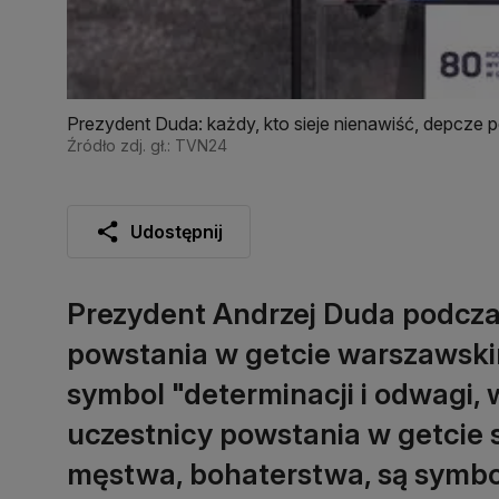
Prezydent Duda: każdy, kto sieje nienawiść, depcze
Źródło zdj. gł.: TVN24
Udostępnij
Prezydent Andrzej Duda podcza
powstania w getcie warszawskim
symbol "determinacji i odwagi, w
uczestnicy powstania w getcie
męstwa, bohaterstwa, są symbo