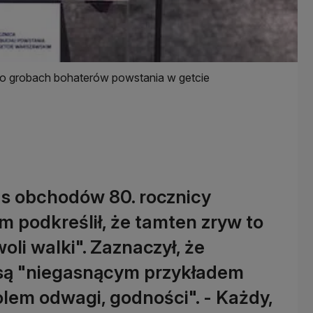
 po grobach bohaterów powstania w getcie
s obchodów 80. rocznicy
 podkreślił, że tamten zryw to
oli walki". Zaznaczył, że
 są "niegasnącym przykładem
lem odwagi, godności". - Każdy,