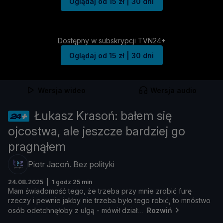
Oglądaj od 15 zł | 30 dni
Dostępny w subskrypcji TVN24+
Oglądaj od 15 zł | 30 dni
Wersja wideo
Wersja audio
Łukasz Krasoń: bałem się
ojcostwa, ale jeszcze bardziej go
pragnąłem
Piotr Jacoń. Bez polityki
24.08.2025
1 godz 25 min
Mam ś
wiadomość
tego, ż
e
trzeba
przy
mnie
zrobić
furę
rzeczy
i
pewnie
jakby
nie
trzeba
był
o
tego
robić,
to
mnó
stwo
osó
b
odetchnęł
oby
z
ulgą -
mó
wił
dział
Rozwiń