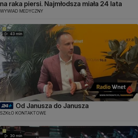
na raka piersi. Najmłodsza miała 24 lata
WYWIAD MEDYCZNY
43 min
Od Janusza do Janusza
SZKŁO KONTAKTOWE
30 min