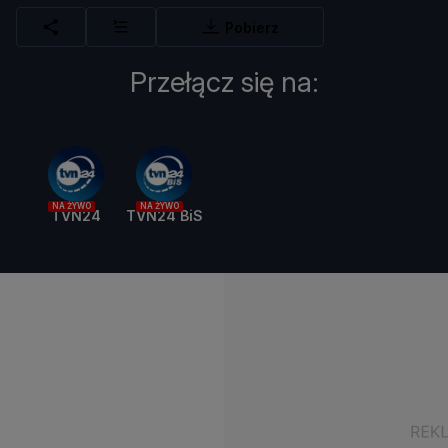
Pobierz
Przełącz się na:
NA ŻYWO
NA ŻYWO
TVN24
TVN24 BiS