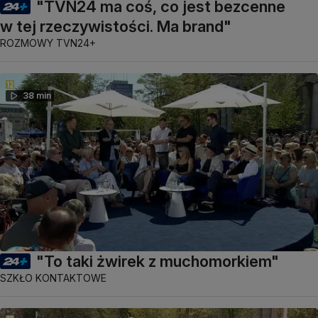
"TVN24 ma coś, co jest bezcenne
w tej rzeczywistości. Ma brand"
ROZMOWY TVN24+
38 min
"To taki żwirek z muchomorkiem"
SZKŁO KONTAKTOWE