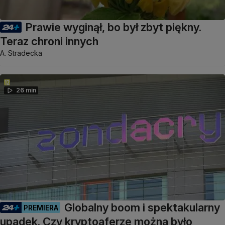
Prawie wyginął, bo był zbyt piękny.
Teraz chroni innych
A. Stradecka
26 min
Globalny boom i spektakularny
PREMIERA
upadek. Czy kryptoaferze można było