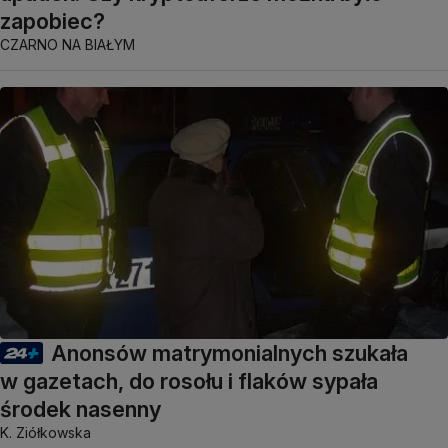
zapobiec?
CZARNO NA BIAŁYM
Anonsów matrymonialnych szukała
w gazetach, do rosołu i flaków sypała
środek nasenny
K. Ziółkowska