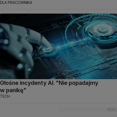
DLA PRACOWNIKA
Głośne incydenty AI. "Nie popadajmy
w panikę"
TECH