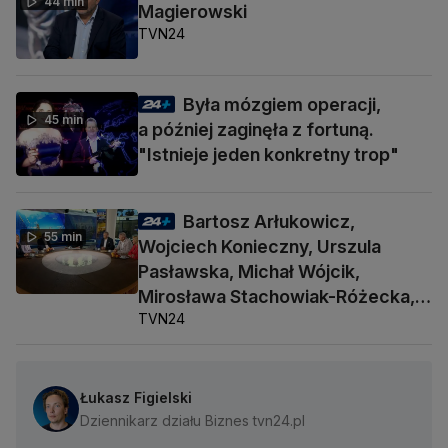
44 min
Magierowski
TVN24
Była mózgiem operacji,
45 min
a później zaginęła z fortuną.
"Istnieje jeden konkretny trop"
Bartosz Arłukowicz,
55 min
Wojciech Konieczny, Urszula
Pasławska, Michał Wójcik,
Mirosława Stachowiak-Różecka,
TVN24
Barbara Socha
Łukasz Figielski
Dziennikarz działu Biznes tvn24.pl