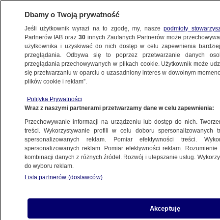
Dbamy o Twoją prywatność
Jeśli użytkownik wyrazi na to zgodę, my, nasze
podmioty stowarzys
Partnerów IAB oraz
30
innych Zaufanych Partnerów może przechowywa
BIZNES
użytkownika i uzyskiwać do nich dostęp w celu zapewnienia bardzi
przeglądania. Odbywa się to poprzez przetwarzanie danych os
przeglądania przechowywanych w plikach cookie. Użytkownik może udzie
PIENIĄDZE
się przetwarzaniu w oparciu o uzasadniony interes w dowolnym momencie
plików cookie i reklam”.
Polski rynek kryptowalut w zawieszeniu.
Polityka Prywatności
Co oznacza prezydenckie weto?
Wraz z naszymi partnerami przetwarzamy dane w celu zapewnienia:
Przechowywanie informacji na urządzeniu lub dostęp do nich. Tworzeni
Łukasz Figielski
treści. Wykorzystywanie profili w celu doboru spersonalizowanych tr
spersonalizowanych reklam. Pomiar efektywności treści. Wyko
2.12.2025, 19:55
spersonalizowanych reklam. Pomiar efektywności reklam. Rozumienie o
kombinacji danych z różnych źródeł. Rozwój i ulepszanie usług. Wykor
do wyboru reklam.
Posłuchaj artykułu
Czyta lektor AI
Lista partnerów (dostawców)
Akceptuję