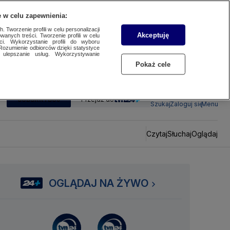
 w celu zapewnienia:
 Tworzenie profili w celu personalizacji
Akceptuję
wanych treści. Tworzenie profili w celu
ci. Wykorzystanie profili do wyboru
Rozumienie odbiorców dzięki statystyce
ulepszanie usług. Wykorzystywanie
Pokaż cele
SUBSKRYBUJ
Przejdź do
Szukaj
Zaloguj się
Menu
Czytaj
Słuchaj
Oglądaj
OGLĄDAJ NA ŻYWO