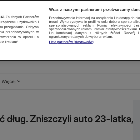
Wraz z naszymi partnerami przetwarzamy dane
161
Zaufanych Partnerów
Przechowywanie informacji na urządzeniu lub dostęp do nich.
treści. Wykorzystywanie profili w celu doboru spersonalizo
ządzeniu użytkownika i
spersonalizowanych reklam. Pomiar efektywności treś
bu przeglądania. Odbywa
spersonalizowanych reklam. Pomiar efektywności reklam. 
ania przechowywanych w
lub kombinacji danych z różnych źródeł. Rozwój i 
ograniczonych danych do wyboru reklam.
zetwarzaniu w oparciu o
ie i reklam”.
Lista partnerów (dostawców)
Więcej
 dług. Zniszczyli auto 23-latka,