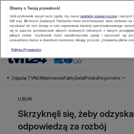
Dbamy o Twoją prywatność
Jeśli użytkownik wyrazi na to zgodę, my, nasze
podmioty stowarzyszone
i naszych
IAB oraz
30
innych Zaufanych Partnerów może przechowywać dane osobowe na ur
uzyskiwać do nich dostęp w celu zapewnienia bardziej spersonalizowanego sposo
się to poprzez przetwarzanie danych osobowych zebranych z danych przegląd
plikach cookie. Użytkownik może udzielić/wycofać zgodę i sprzeciwić się pr
uzasadniony interes w dowolnym momencie, klikając przycisk „Ustawienia plików cook
Polityka Prywatności
Oglądaj TVN24
Najnowsze
Fakty
Świat
Polska
Regionalne
LUBLIN
Skrzyknęli się, żeby odzyskać
odpowiedzą za rozbój