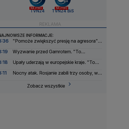
NA ŻYWO
NA ŻYWO
TVN24
TVN24 BiS
NAJNOWSZE INFORMACJE:
8:36
"Pomoże zwiększyć presję na agresora".
Ważna decyzja amerykańskiego Senatu
8:19
Wyzwanie przed Gamrotem. "To
niebezpieczny dzieciak"
8:18
Upały uderzają w europejskie kraje. "To
katastrofa"
8:11
Nocny atak. Rosjanie zabili trzy osoby, w
tym dziecko
Zobacz wszystkie