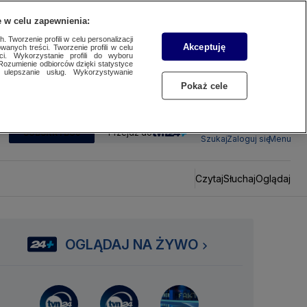
 w celu zapewnienia:
 Tworzenie profili w celu personalizacji
Akceptuję
wanych treści. Tworzenie profili w celu
ci. Wykorzystanie profili do wyboru
Rozumienie odbiorców dzięki statystyce
ulepszanie usług. Wykorzystywanie
Pokaż cele
SUBSKRYBUJ
Przejdź do
Szukaj
Zaloguj się
Menu
Czytaj
Słuchaj
Oglądaj
OGLĄDAJ NA ŻYWO