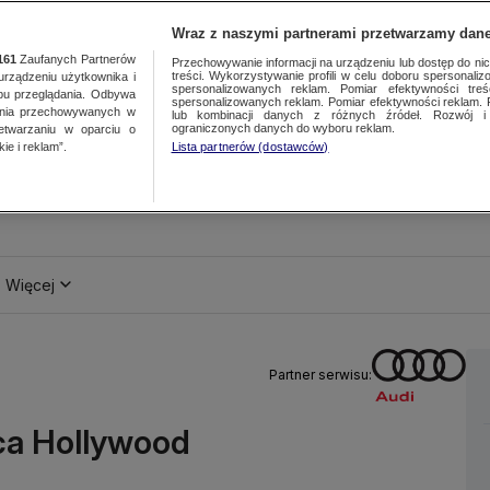
Wraz z naszymi partnerami przetwarzamy dane
161
Zaufanych Partnerów
Przechowywanie informacji na urządzeniu lub dostęp do nich.
treści. Wykorzystywanie profili w celu doboru spersonalizo
ządzeniu użytkownika i
spersonalizowanych reklam. Pomiar efektywności treś
bu przeglądania. Odbywa
spersonalizowanych reklam. Pomiar efektywności reklam. 
ania przechowywanych w
lub kombinacji danych z różnych źródeł. Rozwój i 
ograniczonych danych do wyboru reklam.
zetwarzaniu w oparciu o
ie i reklam”.
Lista partnerów (dostawców)
Więcej
Partner serwisu:
ica Hollywood