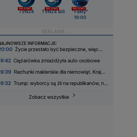
NA ŻYWO
NA ŻYWO
NA ŻYWO
TVN24
TVN24 BiS
"Fakty"
19:00
NAJNOWSZE INFORMACJE:
20:00
Życie przestało być bezpieczne, więc
wyjechał. Nie wracał przez 30 lat. Dlaczego teraz
19:42
Ciężarówka zmiażdżyła auto osobowe
zabrał tam córkę?
19:39
Rachunki maklerskie dla niemowląt. Kraj
myśli pokoleniowo
19:32
Trump: wyborcy są źli na republikanów, nie
na mnie
Zobacz wszystkie