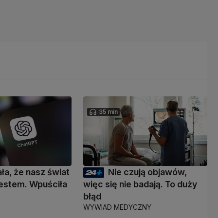
35 min
ała, że nasz świat
Nie czują objawów,
 testem. Wpuściła
więc się nie badają. To duży
błąd
WYWIAD MEDYCZNY