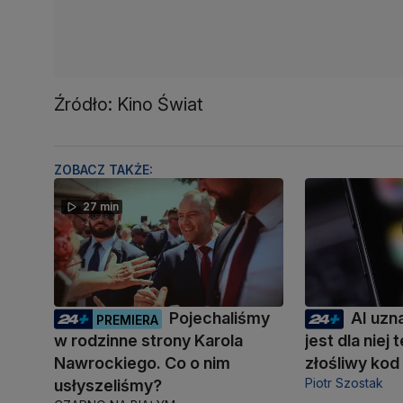
Źródło: Kino Świat
ZOBACZ TAKŻE:
27 min
Pojechaliśmy
AI uzn
PREMIERA
w rodzinne strony Karola
jest dla niej
Nawrockiego. Co o nim
złośliwy kod
Piotr Szostak
usłyszeliśmy?