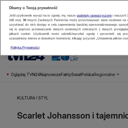
Dbamy o Twoją prywatność
Jeśli użytkownik wyrazi na to zgodę, my, nasze
podmioty stowarzyszone
i naszych
IAB oraz
30
innych Zaufanych Partnerów może przechowywać dane osobowe na ur
uzyskiwać do nich dostęp w celu zapewnienia bardziej spersonalizowanego sposo
się to poprzez przetwarzanie danych osobowych zebranych z danych przegląd
plikach cookie. Użytkownik może udzielić/wycofać zgodę i sprzeciwić się pr
uzasadniony interes w dowolnym momencie, klikając przycisk „Ustawienia plików cook
Polityka Prywatności
Oglądaj TVN24
Najnowsze
Fakty
Świat
Polska
Regionalne
KULTURA I STYL
Scarlet Johansson i tajemn