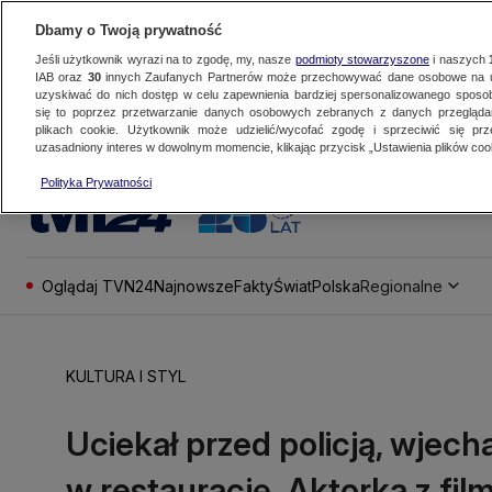
Dbamy o Twoją prywatność
Jeśli użytkownik wyrazi na to zgodę, my, nasze
podmioty stowarzyszone
i naszych
IAB oraz
30
innych Zaufanych Partnerów może przechowywać dane osobowe na ur
uzyskiwać do nich dostęp w celu zapewnienia bardziej spersonalizowanego sposo
się to poprzez przetwarzanie danych osobowych zebranych z danych przegląd
plikach cookie. Użytkownik może udzielić/wycofać zgodę i sprzeciwić się pr
uzasadniony interes w dowolnym momencie, klikając przycisk „Ustawienia plików cook
Polityka Prywatności
Oglądaj TVN24
Najnowsze
Fakty
Świat
Polska
Regionalne
KULTURA I STYL
Uciekał przed policją, wjecha
w restaurację. Aktorka z fi