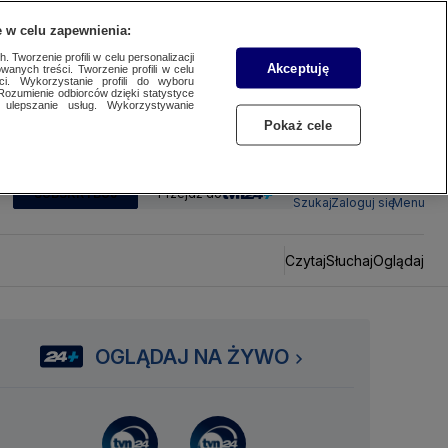
 w celu zapewnienia:
 Tworzenie profili w celu personalizacji
Akceptuję
wanych treści. Tworzenie profili w celu
ci. Wykorzystanie profili do wyboru
Rozumienie odbiorców dzięki statystyce
ulepszanie usług. Wykorzystywanie
Pokaż cele
SUBSKRYBUJ
Przejdź do
Szukaj
Zaloguj się
Menu
Czytaj
Słuchaj
Oglądaj
OGLĄDAJ NA ŻYWO