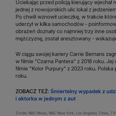
Uciekając przed policją kierujący wjechał 
jednej z nowojorskich ulic lokal z jedzeni
Po chwili wznowił ucieczkę, w trakcie któr
uderzył w kilka samochodów - poinformo
obrażeń doznały co najmniej trzy inne osob
mężczyznę, został aresztowany - wskazuj
W ciągu swojej kariery Carrie Bernans zag
w filmie "Czarna Pantera" z 2018 roku. Je
filmie "Kolor Purpury" z 2023 roku. Polsk
roku.
ZOBACZ TEŻ:
Śmiertelny wypadek z udzia
i aktorka w jednym z aut
Źródło: NBC News, NBC New York, Los Angeles Times, TV