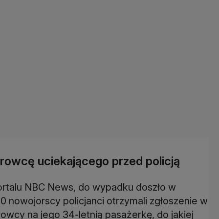
erowcę uciekającego przed policją
portalu NBC News, do wypadku doszło w
0 nowojorscy policjanci otrzymali zgłoszenie w
owcy na jego 34-letnią pasażerkę, do jakiej