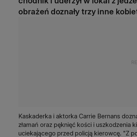
chodnik i uderzył w lokal z jed
obrażeń doznały trzy inne kobie
Kaskaderka i aktorka Carrie Bernans doznał
złamań oraz pęknięć kości i uszkodzenia 
uciekającego przed policją kierowcę. "Z