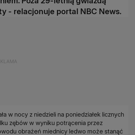
zeniem. Poza 29-letnią gwiazdą
ty - relacjonuje portal NBC News.
a w nocy z niedzieli na poniedziałek licznych
kilku zębów w wyniku potrącenia przez
 powodu obrażeń miednicy ledwo może stanąć