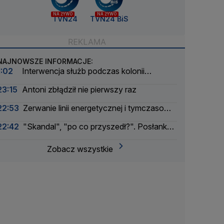
NA ŻYWO
NA ŻYWO
TVN24
TVN24 BiS
NAJNOWSZE INFORMACJE:
1:02
Interwencja służb podczas kolonii
żeglarskiej. Z wody wyciągnięto ponad 30 osób
23:15
Antoni zbłądził nie pierwszy raz
22:53
Zerwanie linii energetycznej i tymczasowa
awaria prądu. Incydent bada Żandarmeria
22:42
"Skandal", "po co przyszedł?". Posłanka
Wojskowa
PiS krytykuje Morawieckiego i publikuje nagranie
Zobacz wszystkie