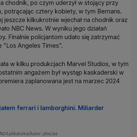
na chodnik, po czym uderzył w stojący przy
em, potrącając cztery kobiety, w tym Bernans.
ej jeszcze kilkukrotnie wjechał na chodnik oraz
wało NBC News. W wyniku jego działań
y. Finalnie policjantom udało się zatrzymać
e "Los Angeles Times".
rała w kilku produkcjach Marvel Studios, w tym
j ostatnim angażem był występ kaskaderski w
a premiera zaplanowana jest na marzec 2024
łem ferrari i lamborghini. Miliarder
N24.pl
Autorka/Autor: jdw//az