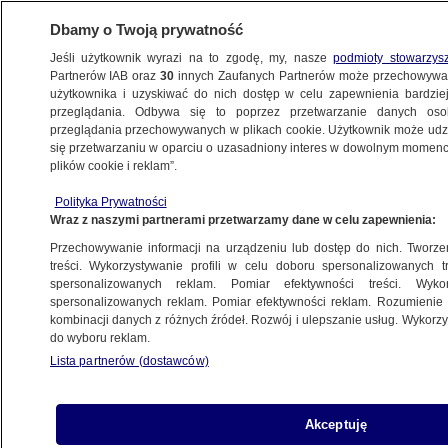
Dbamy o Twoją prywatność
Jeśli użytkownik wyrazi na to zgodę, my, nasze
podmioty stowarzys
Partnerów IAB oraz
30
innych Zaufanych Partnerów może przechowywa
użytkownika i uzyskiwać do nich dostęp w celu zapewnienia bardzi
przeglądania. Odbywa się to poprzez przetwarzanie danych os
przeglądania przechowywanych w plikach cookie. Użytkownik może udzie
KULTURA I STYL
się przetwarzaniu w oparciu o uzasadniony interes w dowolnym momencie
plików cookie i reklam”.
"Kino polskie i polscy twórcy do Cannes
Polityka Prywatności
przyjeżdżają bez kompleksów"
Wraz z naszymi partnerami przetwarzamy dane w celu zapewnienia:
Przechowywanie informacji na urządzeniu lub dostęp do nich. Tworzeni
22.05.2023, 17:28
treści. Wykorzystywanie profili w celu doboru spersonalizowanych tr
spersonalizowanych reklam. Pomiar efektywności treści. Wyko
spersonalizowanych reklam. Pomiar efektywności reklam. Rozumienie o
Udostępnij
kombinacji danych z różnych źródeł. Rozwój i ulepszanie usług. Wykor
do wyboru reklam.
Lista partnerów (dostawców)
Akceptuję