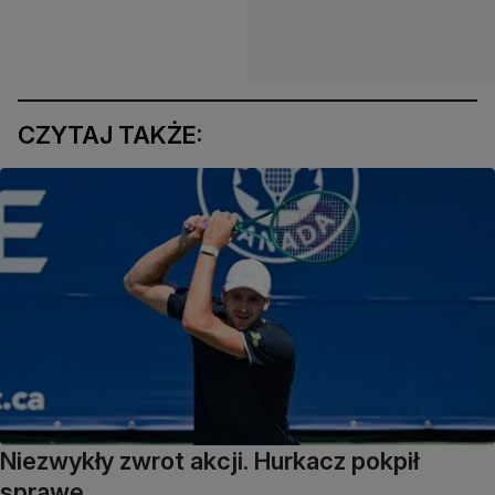
CZYTAJ TAKŻE:
Niezwykły zwrot akcji. Hurkacz pokpił
sprawę