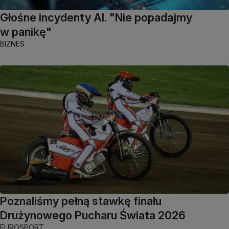
Głośne incydenty AI. "Nie popadajmy
w panikę"
BIZNES
Poznaliśmy pełną stawkę finału
Drużynowego Pucharu Świata 2026
EUROSPORT