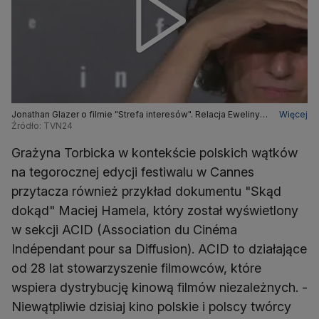
Jonathan Glazer o filmie "Strefa interesów". Relacja Eweliny
Więcej
Witenberg z Festiwalu Filmowego w Cannes
Źródło: TVN24
Grażyna Torbicka w kontekście polskich wątków
na tegorocznej edycji festiwalu w Cannes
przytacza również przykład dokumentu "Skąd
dokąd" Maciej Hamela, który został wyświetlony
w sekcji ACID (Association du Cinéma
Indépendant pour sa Diffusion). ACID to działające
od 28 lat stowarzyszenie filmowców, które
wspiera dystrybucję kinową filmów niezależnych. -
Niewątpliwie dzisiaj kino polskie i polscy twórcy