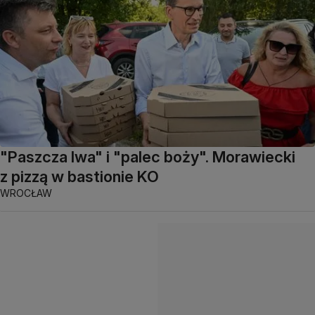
"Paszcza lwa" i "palec boży". Morawiecki
z pizzą w bastionie KO
WROCŁAW