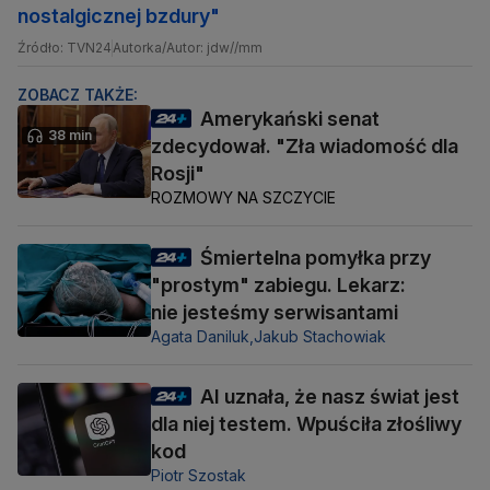
nostalgicznej bzdury"
Źródło: TVN24
Autorka/Autor: jdw//mm
ZOBACZ TAKŻE:
Amerykański senat
38 min
zdecydował. "Zła wiadomość dla
Rosji"
ROZMOWY NA SZCZYCIE
Śmiertelna pomyłka przy
"prostym" zabiegu. Lekarz:
nie jesteśmy serwisantami
Agata Daniluk,
Jakub Stachowiak
AI uznała, że nasz świat jest
dla niej testem. Wpuściła złośliwy
kod
Piotr Szostak