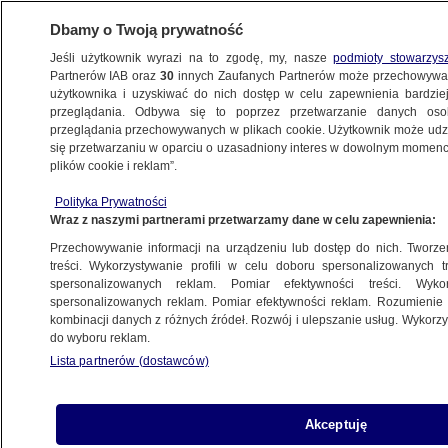
Dbamy o Twoją prywatność
Jeśli użytkownik wyrazi na to zgodę, my, nasze
podmioty stowarzys
Partnerów IAB oraz
30
innych Zaufanych Partnerów może przechowywa
użytkownika i uzyskiwać do nich dostęp w celu zapewnienia bardzi
przeglądania. Odbywa się to poprzez przetwarzanie danych os
przeglądania przechowywanych w plikach cookie. Użytkownik może udzie
KULTURA I STYL
się przetwarzaniu w oparciu o uzasadniony interes w dowolnym momencie
plików cookie i reklam”.
"Samozwańcza królowa świąt" w Białym
Polityka Prywatności
Domu. Mariah Carey pokazała zdjęcia
Wraz z naszymi partnerami przetwarzamy dane w celu zapewnienia:
Przechowywanie informacji na urządzeniu lub dostęp do nich. Tworzeni
21.12.2023, 12:27
treści. Wykorzystywanie profili w celu doboru spersonalizowanych tr
spersonalizowanych reklam. Pomiar efektywności treści. Wyko
spersonalizowanych reklam. Pomiar efektywności reklam. Rozumienie o
Udostępnij
kombinacji danych z różnych źródeł. Rozwój i ulepszanie usług. Wykor
do wyboru reklam.
Lista partnerów (dostawców)
Akceptuję