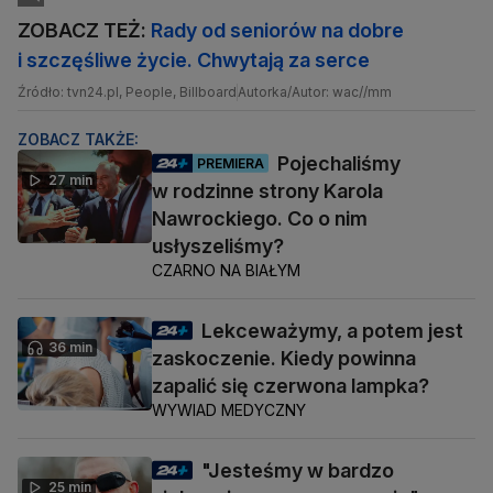
ZOBACZ TEŻ:
Rady od seniorów na dobre
i szczęśliwe życie. Chwytają za serce
Źródło: tvn24.pl, People, Billboard
Autorka/Autor: wac//mm
ZOBACZ TAKŻE:
Pojechaliśmy
PREMIERA
27 min
w rodzinne strony Karola
Nawrockiego. Co o nim
usłyszeliśmy?
CZARNO NA BIAŁYM
Lekceważymy, a potem jest
36 min
zaskoczenie. Kiedy powinna
zapalić się czerwona lampka?
WYWIAD MEDYCZNY
"Jesteśmy w bardzo
25 min