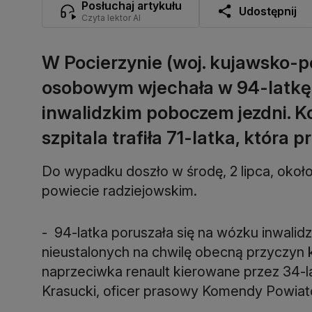
Posłuchaj artykułu
Udostępnij
Czyta lektor AI
W Pocierzynie (woj. kujawsko-
osobowym wjechała w 94-latkę 
inwalidzkim poboczem jezdni. Ko
szpitala trafiła 71-latka, która 
Do wypadku doszło w środę, 2 lipca, okoł
powiecie radziejowskim.
- 94-latka poruszała się na wózku inwalidz
nieustalonych na chwilę obecną przyczyn 
naprzeciwka renault kierowane przez 34-l
Krasucki, oficer prasowy Komendy Powiato