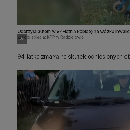
Uderzyła autem w 94-letnią kobietę na wózku inwalidz
Źródło zdjęcia: KPP w Radziejowie
94-latka zmarła na skutek odniesionych obr