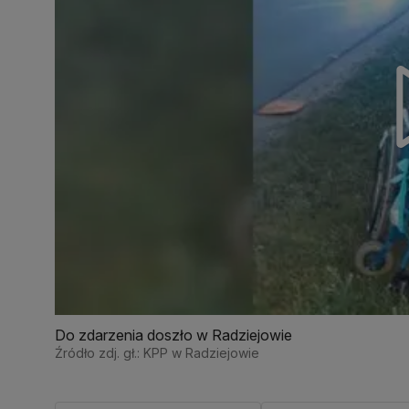
Do zdarzenia doszło w Radziejowie
Źródło zdj. gł.: KPP w Radziejowie