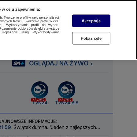
 w celu zapewnienia:
SUBSKRYBUJ
Przejdź do
Szukaj
Zaloguj się
Menu
 Tworzenie profili w celu personalizacji
Akceptuję
wanych treści. Tworzenie profili w celu
ci. Wykorzystanie profili do wyboru
Rozumienie odbiorców dzięki statystyce
ulepszanie usług. Wykorzystywanie
Czytaj
Słuchaj
Oglądaj
Pokaż cele
OGLĄDAJ NA ŻYWO
NA ŻYWO
NA ŻYWO
TVN24
TVN24 BiS
NAJNOWSZE INFORMACJE:
21:59
Świątek dumna. "Jeden z najlepszych
meczów w sezonie"