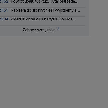
21:52
Powrót upału tuż-tuż. Tutaj ostrzega
IMGW
21:51
Napisała do siostry: "jeśli wyjdziemy z
tego cało, wróćmy razem do domu"
21:34
Zmarzlik obrał kurs na tytuł. Zobacz
klasyfikację generalną SGP 2026
Zobacz wszystkie