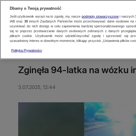
Dbamy o Twoją prywatność
Jeśli użytkownik wyrazi na to zgodę, my, nasze
podmioty stowarzyszone
i naszych
IAB oraz
30
innych Zaufanych Partnerów może przechowywać dane osobowe na ur
uzyskiwać do nich dostęp w celu zapewnienia bardziej spersonalizowanego sposo
się to poprzez przetwarzanie danych osobowych zebranych z danych przegląd
Oglądaj TVN24
Najnowsze
Fakty
Świat
Polska
Regionalne
plikach cookie. Użytkownik może udzielić/wycofać zgodę i sprzeciwić się pr
uzasadniony interes w dowolnym momencie, klikając przycisk „Ustawienia plików cook
Polityka Prywatności
KUJAWSKO-POMORSKIE
Zginęła 94-latka na wózku i
3.07.2025, 12:44