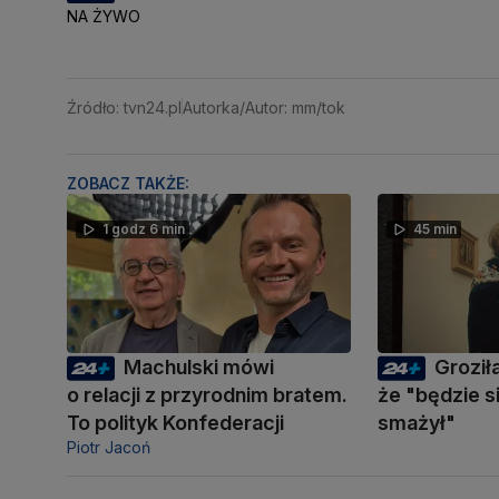
NA ŻYWO
Źródło: tvn24.pl
Autorka/Autor: mm/tok
ZOBACZ TAKŻE:
1 godz 6 min
45 min
Machulski mówi
Groził
o relacji z przyrodnim bratem.
że "będzie s
To polityk Konfederacji
smażył"
Piotr Jacoń