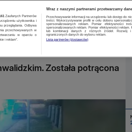
Wraz z naszymi partnerami przetwarzamy dane
161
Zaufanych Partnerów
Przechowywanie informacji na urządzeniu lub dostęp do nich.
treści. Wykorzystywanie profili w celu doboru spersonalizo
ządzeniu użytkownika i
spersonalizowanych reklam. Pomiar efektywności treś
bu przeglądania. Odbywa
spersonalizowanych reklam. Pomiar efektywności reklam. 
ania przechowywanych w
lub kombinacji danych z różnych źródeł. Rozwój i 
Więcej
ograniczonych danych do wyboru reklam.
zetwarzaniu w oparciu o
ie i reklam”.
Lista partnerów (dostawców)
nwalidzkim. Została potrącona