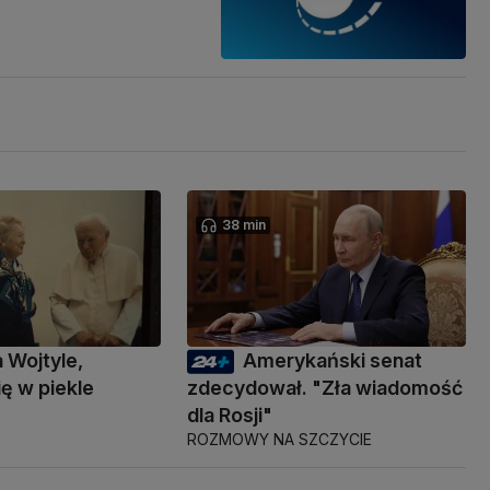
38 min
a Wojtyle,
Amerykański senat
ię w piekle
zdecydował. "Zła wiadomość
dla Rosji"
ROZMOWY NA SZCZYCIE