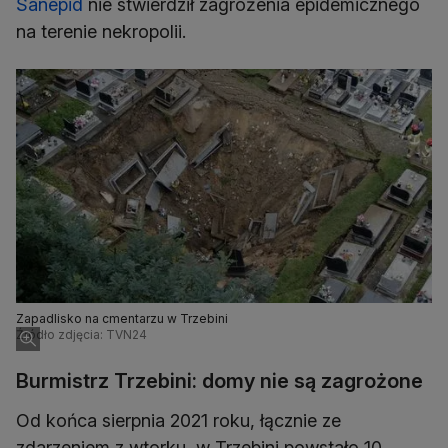
Sanepid
nie stwierdził zagrożenia epidemicznego
na terenie nekropolii.
Zapadlisko na cmentarzu w Trzebini
Źródło zdjęcia: TVN24
Burmistrz Trzebini: domy nie są zagrożone
Od końca sierpnia 2021 roku, łącznie ze
zdarzeniem z wtorku, w Trzebini powstało 10