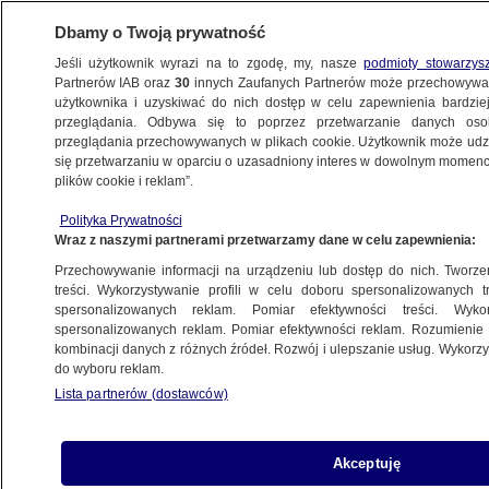
Dbamy o Twoją prywatność
Jeśli użytkownik wyrazi na to zgodę, my, nasze
podmioty stowarzys
Partnerów IAB oraz
30
innych Zaufanych Partnerów może przechowywa
użytkownika i uzyskiwać do nich dostęp w celu zapewnienia bardzi
przeglądania. Odbywa się to poprzez przetwarzanie danych os
przeglądania przechowywanych w plikach cookie. Użytkownik może udzie
KRAKÓW
się przetwarzaniu w oparciu o uzasadniony interes w dowolnym momencie
plików cookie i reklam”.
Zapadlisko zniszczyło niemal 50 grobów.
Polityka Prywatności
Ekshumacje na razie niemożliwe, bo ziemia
Wraz z naszymi partnerami przetwarzamy dane w celu zapewnienia:
może się zapaść
Przechowywanie informacji na urządzeniu lub dostęp do nich. Tworzeni
treści. Wykorzystywanie profili w celu doboru spersonalizowanych tr
21.09.2022, 16:16
spersonalizowanych reklam. Pomiar efektywności treści. Wyko
spersonalizowanych reklam. Pomiar efektywności reklam. Rozumienie o
kombinacji danych z różnych źródeł. Rozwój i ulepszanie usług. Wykor
Udostępnij
do wyboru reklam.
Lista partnerów (dostawców)
Akceptuję