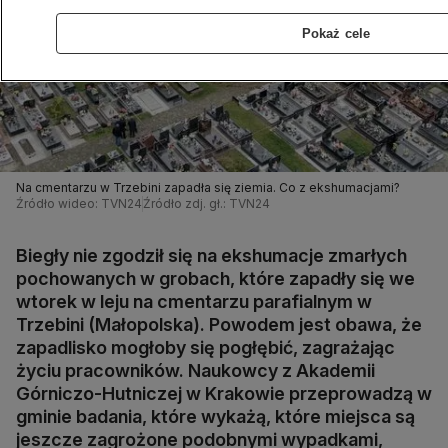
Pokaż cele
Na cmentarzu w Trzebini zapadła się ziemia. Co z ekshumacjami?
Źródło wideo: TVN24
Źródło zdj. gł.: TVN24
Biegły nie zgodził się na ekshumacje zmarłych
pochowanych w grobach, które zapadły się we
wtorek w leju na cmentarzu parafialnym w
Trzebini (Małopolska). Powodem jest obawa, że
zapadlisko mogłoby się pogłębić, zagrażając
życiu pracowników. Naukowcy z Akademii
Górniczo-Hutniczej w Krakowie przeprowadzą w
gminie badania, które wykażą, które miejsca są
jeszcze zagrożone podobnymi wypadkami,