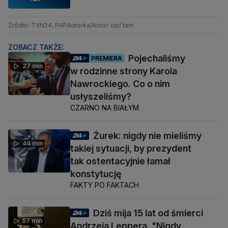
Źródło: TVN24, PAP
Autorka/Autor: bp/ tam
ZOBACZ TAKŻE:
Pojechaliśmy
PREMIERA
27 min
w rodzinne strony Karola
Nawrockiego. Co o nim
usłyszeliśmy?
CZARNO NA BIAŁYM
Żurek: nigdy nie mieliśmy
44 min
takiej sytuacji, by prezydent
tak ostentacyjnie łamał
konstytucję
FAKTY PO FAKTACH
Dziś mija 15 lat od śmierci
57 min
Andrzeja Leppera. "Nigdy