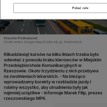
Pokaż cele
Rzeszów (Podkarpacie)
Źródło wideo: Google Maps
Źródło zdj. gł.: Shutterstock
Kilkadziesiąt kursów na kilku liniach trzeba było
odwołać z powodu braku kierowców w Miejskim
Przedsiębiorstwie Komunikacyjnych w
Rzeszowie. Około trzydziestu z nich przebywa
na zwolnieniach lekarskich. - Na bieżąco
wprowadzamy korekty w rozkładzie jazdy i
robimy wszystko, aby utrudnienia były jak
najmniej uciążliwe - informuje Marek Filip, prezes
rzeszowskiego MPK.