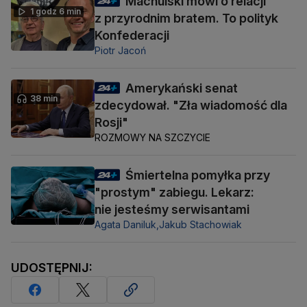
Machulski mówi o relacji
1 godz 6 min
z przyrodnim bratem. To polityk
Konfederacji
Piotr Jacoń
Amerykański senat
38 min
zdecydował. "Zła wiadomość dla
Rosji"
ROZMOWY NA SZCZYCIE
Śmiertelna pomyłka przy
"prostym" zabiegu. Lekarz:
nie jesteśmy serwisantami
Agata Daniluk,
Jakub Stachowiak
UDOSTĘPNIJ: