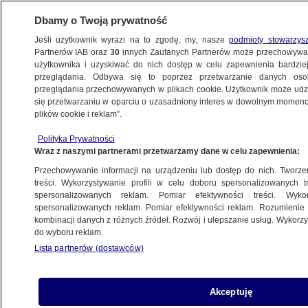
Dbamy o Twoją prywatność
Jeśli użytkownik wyrazi na to zgodę, my, nasze
podmioty stowarzys
Partnerów IAB oraz
30
innych Zaufanych Partnerów może przechowywa
użytkownika i uzyskiwać do nich dostęp w celu zapewnienia bardzi
przeglądania. Odbywa się to poprzez przetwarzanie danych os
przeglądania przechowywanych w plikach cookie. Użytkownik może udzie
KRAKÓW
się przetwarzaniu w oparciu o uzasadniony interes w dowolnym momencie
plików cookie i reklam”.
W Rzeszowie brakuje kierowców. MPK
Polityka Prywatności
odwołuje kilkadziesiąt kursów
Wraz z naszymi partnerami przetwarzamy dane w celu zapewnienia:
Przechowywanie informacji na urządzeniu lub dostęp do nich. Tworzeni
17.10.2022, 15:45
treści. Wykorzystywanie profili w celu doboru spersonalizowanych tr
spersonalizowanych reklam. Pomiar efektywności treści. Wyko
spersonalizowanych reklam. Pomiar efektywności reklam. Rozumienie o
Udostępnij
kombinacji danych z różnych źródeł. Rozwój i ulepszanie usług. Wykor
do wyboru reklam.
Lista partnerów (dostawców)
Akceptuję