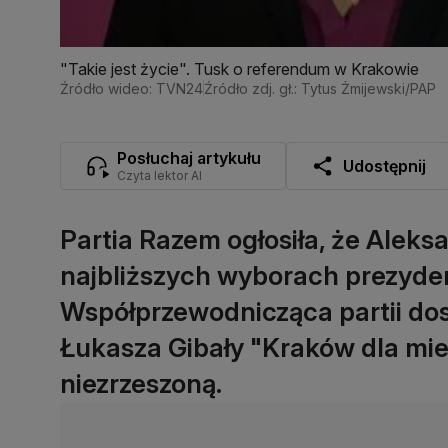
"Takie jest życie". Tusk o referendum w Krakowie
Źródło wideo: TVN24
Źródło zdj. gł.: Tytus Żmijewski/PAP
Posłuchaj artykułu
Udostępnij
Czyta lektor AI
Partia Razem ogłosiła, że Alek
najbliższych wyborach prezyde
Współprzewodnicząca partii dost
Łukasza Gibały "Kraków dla mie
niezrzeszoną.