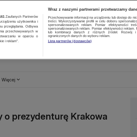
Wraz z naszymi partnerami przetwarzamy dane
161
Zaufanych Partnerów
Przechowywanie informacji na urządzeniu lub dostęp do nich.
treści. Wykorzystywanie profili w celu doboru spersonalizo
ządzeniu użytkownika i
spersonalizowanych reklam. Pomiar efektywności treś
bu przeglądania. Odbywa
spersonalizowanych reklam. Pomiar efektywności reklam. 
ania przechowywanych w
lub kombinacji danych z różnych źródeł. Rozwój i 
ograniczonych danych do wyboru reklam.
zetwarzaniu w oparciu o
ie i reklam”.
Lista partnerów (dostawców)
Więcej
 o prezydenturę Krakowa