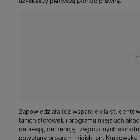
uzyskaliby pierwszą pomoc prawną.
Zapowiedziała też wsparcie dla studentó
tanich stołówek i programu miejskich aka
depresją, demencją i zagrożonych samotno
powołany program miejski pn. Krakowska