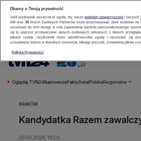
Dbamy o Twoją prywatność
Jeśli użytkownik wyrazi na to zgodę, my, nasze
podmioty stowarzyszone
i naszych
IAB oraz
30
innych Zaufanych Partnerów może przechowywać dane osobowe na ur
uzyskiwać do nich dostęp w celu zapewnienia bardziej spersonalizowanego sposo
się to poprzez przetwarzanie danych osobowych zebranych z danych przegląd
plikach cookie. Użytkownik może udzielić/wycofać zgodę i sprzeciwić się pr
uzasadniony interes w dowolnym momencie, klikając przycisk „Ustawienia plików cook
Polityka Prywatności
Oglądaj TVN24
Najnowsze
Fakty
Świat
Polska
Regionalne
KRAKÓW
Kandydatka Razem zawalczy
26.05.2026, 18:03