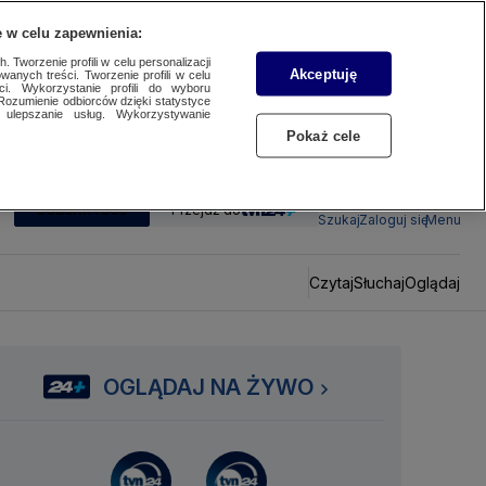
 w celu zapewnienia:
 Tworzenie profili w celu personalizacji
Akceptuję
wanych treści. Tworzenie profili w celu
ci. Wykorzystanie profili do wyboru
Rozumienie odbiorców dzięki statystyce
ulepszanie usług. Wykorzystywanie
Pokaż cele
SUBSKRYBUJ
Przejdź do
Szukaj
Zaloguj się
Menu
Czytaj
Słuchaj
Oglądaj
OGLĄDAJ NA ŻYWO