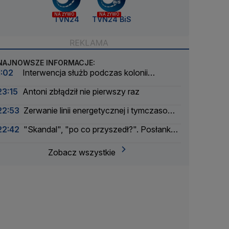
NA ŻYWO
NA ŻYWO
TVN24
TVN24 BiS
NAJNOWSZE INFORMACJE:
1:02
Interwencja służb podczas kolonii
żeglarskiej. Z wody wyciągnięto ponad 30 osób
23:15
Antoni zbłądził nie pierwszy raz
22:53
Zerwanie linii energetycznej i tymczasowa
awaria prądu. Incydent bada Żandarmeria
22:42
"Skandal", "po co przyszedł?". Posłanka
Wojskowa
PiS krytykuje Morawieckiego i publikuje nagranie
Zobacz wszystkie