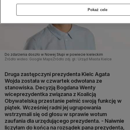
Pokaż cele
Do zdarzenia doszło w Nowej Słupi w powiecie kieleckim
Źródło wideo: Google Maps
Źródło zdj. gł.: Urząd Miasta Kielce
Druga zastępczyni prezydenta Kielc Agata
Wojda została w czwartek odwołana ze
stanowiska. Decyzją Bogdana Wenty
wiceprezydentka związana z Koalicją
Obywatelską przestanie pełnić swoją funkcję w
piątek. Wcześniej radni jej ugrupowania
wstrzymali się od głosu w sprawie wotum
zaufania dla urzędującego prezydenta. - Naiwnie
liczyłam do końca na rozsądek pana prezydenta,