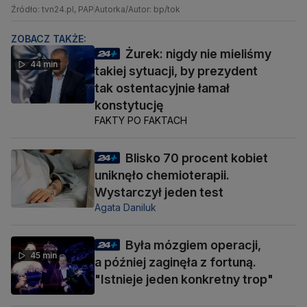
Źródło: tvn24.pl, PAP
Autorka/Autor: bp/tok
ZOBACZ TAKŻE:
Żurek: nigdy nie mieliśmy
44 min
takiej sytuacji, by prezydent
tak ostentacyjnie łamał
konstytucję
FAKTY PO FAKTACH
Blisko 70 procent kobiet
uniknęło chemioterapii.
Wystarczył jeden test
Agata Daniluk
Była mózgiem operacji,
45 min
a później zaginęła z fortuną.
"Istnieje jeden konkretny trop"