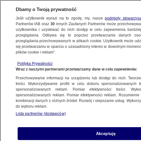
Dbamy o Twoją prywatność
Jeśli użytkownik wyrazi na to zgodę, my, nasze
podmioty stowarzys
Partnerów IAB oraz
30
innych Zaufanych Partnerów może przechowywa
użytkownika i uzyskiwać do nich dostęp w celu zapewnienia bardzi
przeglądania. Odbywa się to poprzez przetwarzanie danych os
przeglądania przechowywanych w plikach cookie. Użytkownik może udzie
KRAKÓW
się przetwarzaniu w oparciu o uzasadniony interes w dowolnym momencie
plików cookie i reklam”.
Prezydent Kielc odwołał swoją
Polityka Prywatności
zastępczynię z KO. "Jego drogi
Wraz z naszymi partnerami przetwarzamy dane w celu zapewnienia:
skrzyżowały się z PiS"
Przechowywanie informacji na urządzeniu lub dostęp do nich. Tworzeni
treści. Wykorzystywanie profili w celu doboru spersonalizowanych tr
7.07.2023, 11:02
spersonalizowanych reklam. Pomiar efektywności treści. Wyko
spersonalizowanych reklam. Pomiar efektywności reklam. Rozumienie o
kombinacji danych z różnych źródeł. Rozwój i ulepszanie usług. Wykor
Udostępnij
do wyboru reklam.
Lista partnerów (dostawców)
Akceptuję