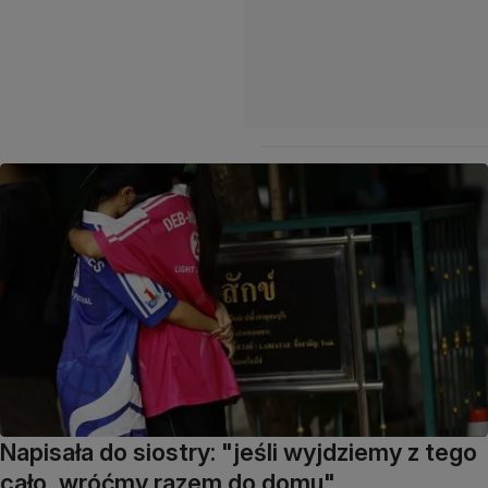
Napisała do siostry: "jeśli wyjdziemy z tego
cało, wróćmy razem do domu"