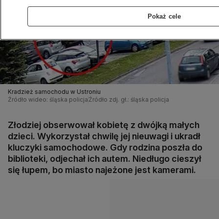
Pokaż cele
Kradzież samochodu w Ustroniu
Źródło wideo: śląska policja
Źródło zdj. gł.: śląska policja
Złodziej obserwował kobietę z dwójką małych
dzieci. Wykorzystał chwilę jej nieuwagi i ukradł
kluczyki samochodowe. Gdy rodzina poszła do
biblioteki, odjechał ich autem. Niedługo cieszył
się łupem, bo miasto najeżone jest kamerami.