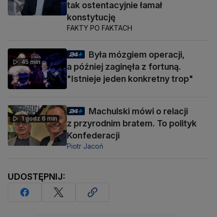
tak ostentacyjnie łamał
konstytucję
FAKTY PO FAKTACH
Była mózgiem operacji,
45 min
a później zaginęła z fortuną.
"Istnieje jeden konkretny trop"
Machulski mówi o relacji
1 godz 6 min
z przyrodnim bratem. To polityk
Konfederacji
Piotr Jacoń
UDOSTĘPNIJ: