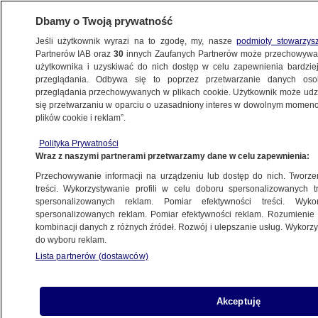
Dbamy o Twoją prywatność
Jeśli użytkownik wyrazi na to zgodę, my, nasze
podmioty stowarzys
Partnerów IAB oraz
30
innych Zaufanych Partnerów może przechowywa
użytkownika i uzyskiwać do nich dostęp w celu zapewnienia bardzi
przeglądania. Odbywa się to poprzez przetwarzanie danych os
przeglądania przechowywanych w plikach cookie. Użytkownik może udzie
KATOWICE
się przetwarzaniu w oparciu o uzasadniony interes w dowolnym momencie
plików cookie i reklam”.
Wykorzystał chwilę nieuwagi i ukradł
Polityka Prywatności
kluczyki. Nagranie momentu kradzieży
Wraz z naszymi partnerami przetwarzamy dane w celu zapewnienia:
auta
Przechowywanie informacji na urządzeniu lub dostęp do nich. Tworzeni
treści. Wykorzystywanie profili w celu doboru spersonalizowanych tr
30.05.2024, 13:50
spersonalizowanych reklam. Pomiar efektywności treści. Wyko
spersonalizowanych reklam. Pomiar efektywności reklam. Rozumienie o
kombinacji danych z różnych źródeł. Rozwój i ulepszanie usług. Wykor
Udostępnij
do wyboru reklam.
Lista partnerów (dostawców)
Akceptuję