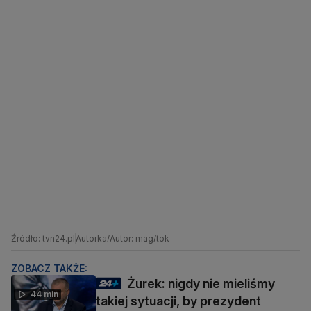
Źródło: tvn24.pl
Autorka/Autor: mag/tok
ZOBACZ TAKŻE:
Żurek: nigdy nie mieliśmy
44 min
takiej sytuacji, by prezydent