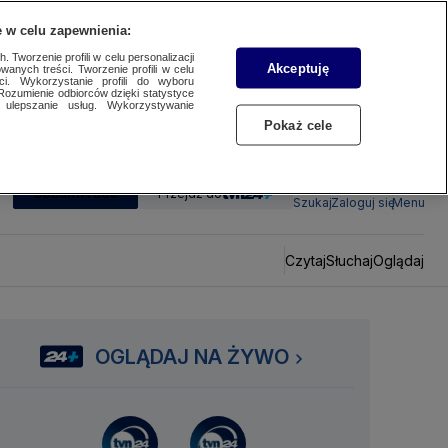
 w celu zapewnienia:
 Tworzenie profili w celu personalizacji
Akceptuję
wanych treści. Tworzenie profili w celu
ci. Wykorzystanie profili do wyboru
Rozumienie odbiorców dzięki statystyce
ulepszanie usług. Wykorzystywanie
Pokaż cele
SUBSKRYBUJ
Przejdź do
Szukaj
Zaloguj się
Menu
Czytaj
Słuchaj
Oglądaj
OGLĄDAJ NA ŻYWO