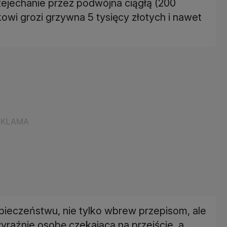
zejechanie przez podwójna ciągłą (200
tkowi grozi grzywna 5 tysięcy złotych i nawet
pieczeństwu, nie tylko wbrew przepisom, ale
yraźnie osobę czekającą na przejście, a