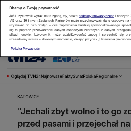
Dbamy o Twoją prywatność
Jeśli użytkownik wyrazi na to zgodę, my, nasze
podmioty stowarzyszone
i naszych
IAB oraz
30
innych Zaufanych Partnerów może przechowywać dane osobowe na ur
uzyskiwać do nich dostęp w celu zapewnienia bardziej spersonalizowanego sposo
się to poprzez przetwarzanie danych osobowych zebranych z danych przegląd
plikach cookie. Użytkownik może udzielić/wycofać zgodę i sprzeciwić się pr
uzasadniony interes w dowolnym momencie, klikając przycisk „Ustawienia plików cook
Polityka Prywatności
Oglądaj TVN24
Najnowsze
Fakty
Świat
Polska
Regionalne
KATOWICE
"Jechali zbyt wolno i to go
przed pasami i przejechał n