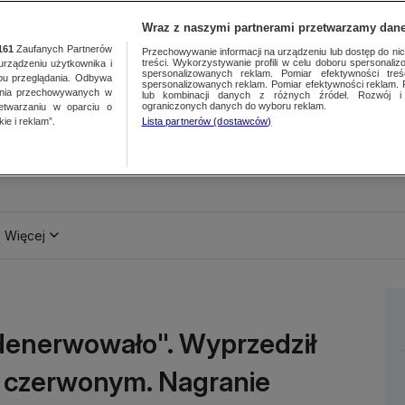
Wraz z naszymi partnerami przetwarzamy dane
161
Zaufanych Partnerów
Przechowywanie informacji na urządzeniu lub dostęp do nich.
treści. Wykorzystywanie profili w celu doboru spersonalizo
ządzeniu użytkownika i
spersonalizowanych reklam. Pomiar efektywności treś
bu przeglądania. Odbywa
spersonalizowanych reklam. Pomiar efektywności reklam. 
ania przechowywanych w
lub kombinacji danych z różnych źródeł. Rozwój i 
ograniczonych danych do wyboru reklam.
zetwarzaniu w oparciu o
ie i reklam”.
Lista partnerów (dostawców)
Więcej
 zdenerwowało". Wyprzedził
a czerwonym. Nagranie