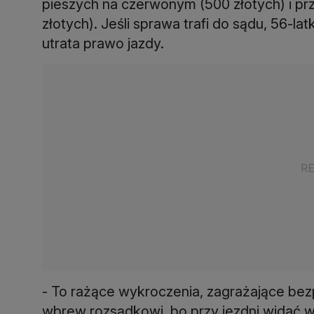
pieszych na czerwonym (500 złotych) i pr
złotych). Jeśli sprawa trafi do sądu, 56-la
utrata prawo jazdy.
- To rażące wykroczenia, zagrażające bez
wbrew rozsądkowi, bo przy jezdni widać w