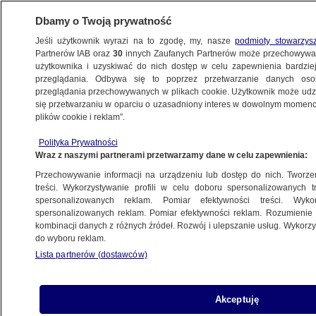
Dbamy o Twoją prywatność
Jeśli użytkownik wyrazi na to zgodę, my, nasze
podmioty stowarzys
Partnerów IAB oraz
30
innych Zaufanych Partnerów może przechowywa
użytkownika i uzyskiwać do nich dostęp w celu zapewnienia bardzi
przeglądania. Odbywa się to poprzez przetwarzanie danych os
przeglądania przechowywanych w plikach cookie. Użytkownik może udzie
KATOWICE
się przetwarzaniu w oparciu o uzasadniony interes w dowolnym momencie
plików cookie i reklam”.
2-latek trafił do szpitala w stanie śmierci
Polityka Prywatności
klinicznej. "Cuda medyczne się zdarzają"
Wraz z naszymi partnerami przetwarzamy dane w celu zapewnienia:
Przechowywanie informacji na urządzeniu lub dostęp do nich. Tworzeni
20.11.2025, 12:39
treści. Wykorzystywanie profili w celu doboru spersonalizowanych tr
spersonalizowanych reklam. Pomiar efektywności treści. Wyko
Posłuchaj artykułu
spersonalizowanych reklam. Pomiar efektywności reklam. Rozumienie o
Czyta lektor AI
kombinacji danych z różnych źródeł. Rozwój i ulepszanie usług. Wykor
do wyboru reklam.
Lista partnerów (dostawców)
Akceptuję