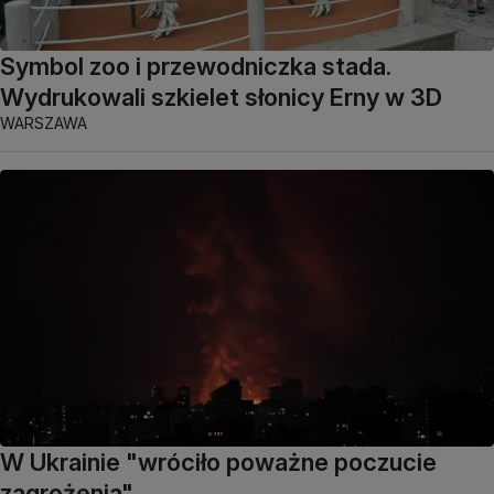
Symbol zoo i przewodniczka stada.
Wydrukowali szkielet słonicy Erny w 3D
WARSZAWA
W Ukrainie "wróciło poważne poczucie
zagrożenia"