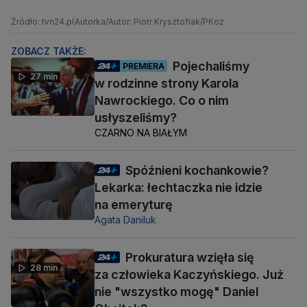
Źródło: tvn24.pl
Autorka/Autor: Piotr Krysztofiak/PKoz
ZOBACZ TAKŻE:
Pojechaliśmy
PREMIERA
27 min
w rodzinne strony Karola
Nawrockiego. Co o nim
usłyszeliśmy?
CZARNO NA BIAŁYM
Spóźnieni kochankowie?
Lekarka: łechtaczka nie idzie
na emeryturę
Agata Daniluk
Prokuratura wzięła się
28 min
za człowieka Kaczyńskiego. Już
nie "wszystko mogę" Daniel