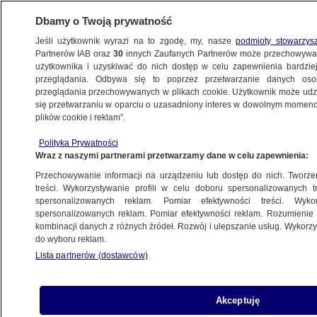
Dbamy o Twoją prywatność
Jeśli użytkownik wyrazi na to zgodę, my, nasze
podmioty stowarzys
Partnerów IAB oraz
30
innych Zaufanych Partnerów może przechowywa
BIZNES
użytkownika i uzyskiwać do nich dostęp w celu zapewnienia bardzi
przeglądania. Odbywa się to poprzez przetwarzanie danych os
przeglądania przechowywanych w plikach cookie. Użytkownik może udzie
ZE ŚWIATA
się przetwarzaniu w oparciu o uzasadniony interes w dowolnym momencie
plików cookie i reklam”.
Europa uderza w chińskie auta. Jest
Polityka Prywatności
reakcja
Wraz z naszymi partnerami przetwarzamy dane w celu zapewnienia:
Przechowywanie informacji na urządzeniu lub dostęp do nich. Tworzeni
5.11.2024, 07:07
treści. Wykorzystywanie profili w celu doboru spersonalizowanych tr
spersonalizowanych reklam. Pomiar efektywności treści. Wyko
spersonalizowanych reklam. Pomiar efektywności reklam. Rozumienie o
Udostępnij
kombinacji danych z różnych źródeł. Rozwój i ulepszanie usług. Wykor
do wyboru reklam.
Lista partnerów (dostawców)
Akceptuję