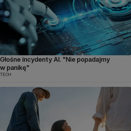
Głośne incydenty AI. "Nie popadajmy
w panikę"
TECH