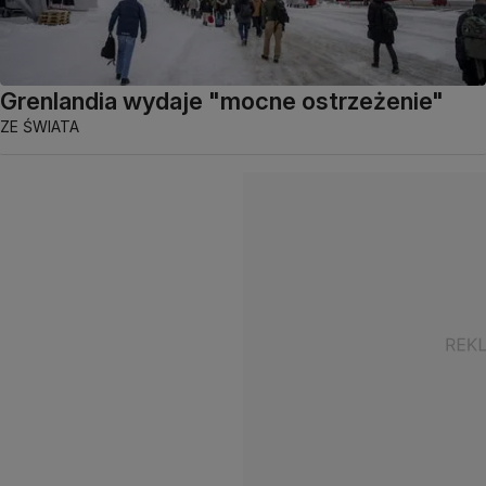
Grenlandia wydaje "mocne ostrzeżenie"
ZE ŚWIATA