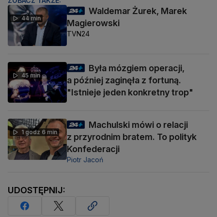
ZOBACZ TAKŻE:
Waldemar Żurek, Marek
44 min
Magierowski
TVN24
Była mózgiem operacji,
45 min
a później zaginęła z fortuną.
"Istnieje jeden konkretny trop"
Machulski mówi o relacji
1 godz 6 min
z przyrodnim bratem. To polityk
Konfederacji
Piotr Jacoń
UDOSTĘPNIJ: