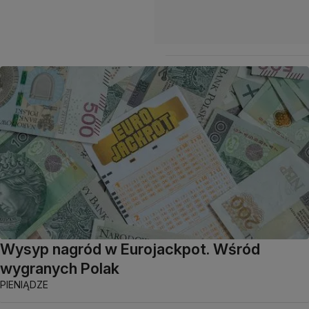
Wysyp nagród w Eurojackpot. Wśród
wygranych Polak
PIENIĄDZE