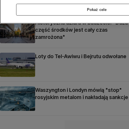
dalszej eskalacji"
Pokaż cele
Historyczna dziura w budżecie. "Duża
część środków jest cały czas
zamrożona"
Loty do Tel-Awiwu i Bejrutu odwołane
Waszyngton i Londyn mówią "stop"
rosyjskim metalom i nakładają sankcje