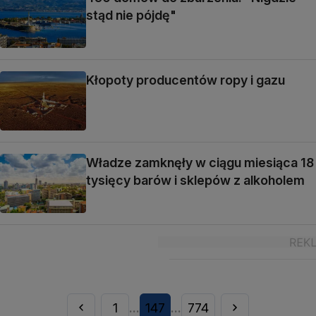
stąd nie pójdę"
Kłopoty producentów ropy i gazu
Władze zamknęły w ciągu miesiąca 18
tysięcy barów i sklepów z alkoholem
1
147
774
...
...