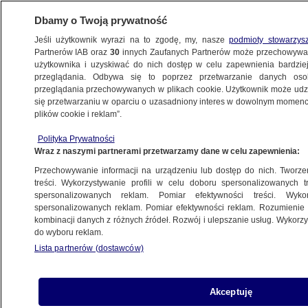
Dbamy o Twoją prywatność
Jeśli użytkownik wyrazi na to zgodę, my, nasze
podmioty stowarzys
Partnerów IAB oraz
30
innych Zaufanych Partnerów może przechowywa
BIZNES
użytkownika i uzyskiwać do nich dostęp w celu zapewnienia bardzi
przeglądania. Odbywa się to poprzez przetwarzanie danych os
przeglądania przechowywanych w plikach cookie. Użytkownik może udzie
ZE ŚWIATA
się przetwarzaniu w oparciu o uzasadniony interes w dowolnym momencie
plików cookie i reklam”.
Musk szykuje duże zwolnienia.
"Podjęliśmy trudną decyzję"
Polityka Prywatności
Wraz z naszymi partnerami przetwarzamy dane w celu zapewnienia:
Przechowywanie informacji na urządzeniu lub dostęp do nich. Tworzeni
treści. Wykorzystywanie profili w celu doboru spersonalizowanych tr
spersonalizowanych reklam. Pomiar efektywności treści. Wyko
Dzicy lokatorzy przejęli lokal znanego
spersonalizowanych reklam. Pomiar efektywności reklam. Rozumienie o
restauratora
kombinacji danych z różnych źródeł. Rozwój i ulepszanie usług. Wykor
do wyboru reklam.
Lista partnerów (dostawców)
Reakcja rynków na atak. "Złoty i giełda
Akceptuję
powinny odreagować, jeśli nie będzie