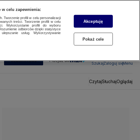
 w celu zapewnienia:
 Tworzenie profili w celu personalizacji
Akceptuję
wanych treści. Tworzenie profili w celu
ci. Wykorzystanie profili do wyboru
Rozumienie odbiorców dzięki statystyce
ulepszanie usług. Wykorzystywanie
Pokaż cele
SUBSKRYBUJ
Przejdź do
Szukaj
Zaloguj się
Menu
Czytaj
Słuchaj
Oglądaj