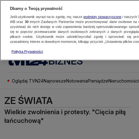
Dbamy o Twoją prywatność
Jeśli użytkownik wyrazi na to zgodę, my, nasze
podmioty stowarzyszone
i naszych
IAB oraz
30
innych Zaufanych Partnerów może przechowywać dane osobowe na ur
uzyskiwać do nich dostęp w celu zapewnienia bardziej spersonalizowanego sposo
się to poprzez przetwarzanie danych osobowych zebranych z danych przegląd
plikach cookie. Użytkownik może udzielić/wycofać zgodę i sprzeciwić się pr
uzasadniony interes w dowolnym momencie, klikając przycisk „Ustawienia plików cook
Polityka Prywatności
BIZNES
Oglądaj TVN24
Najnowsze
Notowania
Pieniądze
Nieruchomości
ZE ŚWIATA
Wielkie zwolnienia i protesty. "Cięcia piłą
łańcuchową"