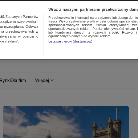
Wraz z naszymi partnerami przetwarzamy dane
161
Zaufanych Partnerów
Przechowywanie informacji na urządzeniu lub dostęp do nich.
treści. Wykorzystywanie profili w celu doboru spersonalizo
ządzeniu użytkownika i
spersonalizowanych reklam. Pomiar efektywności treś
bu przeglądania. Odbywa
spersonalizowanych reklam. Pomiar efektywności reklam. 
ania przechowywanych w
lub kombinacji danych z różnych źródeł. Rozwój i 
ograniczonych danych do wyboru reklam.
zetwarzaniu w oparciu o
ie i reklam”.
Lista partnerów (dostawców)
Rynki
Dla firm
Więcej