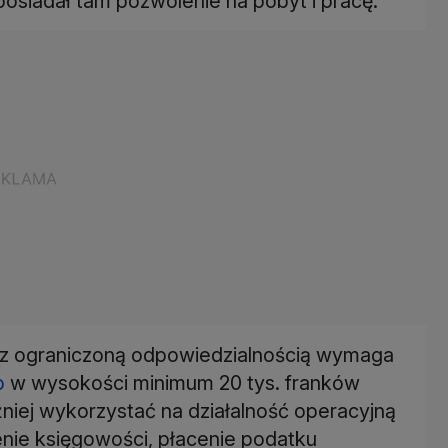
 posiadał tam pozwolenie na pobyt i pracę.
 z ograniczoną odpowiedzialnością wymaga
o
w wysokości minimum 20 tys. franków
niej wykorzystać na działalność operacyjną
ie księgowości, płacenie podatku