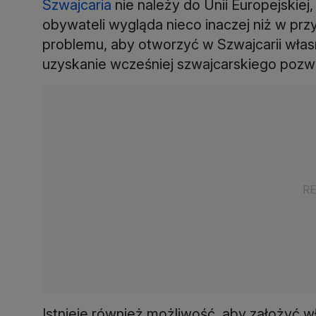
Szwajcaria
nie należy do Unii Europejskiej,
obywateli wygląda nieco inaczej niż w pr
problemu, aby otworzyć w Szwajcarii własn
Istnieje również możliwość, aby założyć wła