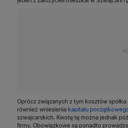
jeden z założycieli mieszkał w Szwajcarii i
Oprócz związanych z tym kosztów spółka
również wniesienia
kapitału początkoweg
szwajcarskich. Kwotę tę można jednak póź
firmy. Obowiązkowe są ponadto prowadzen