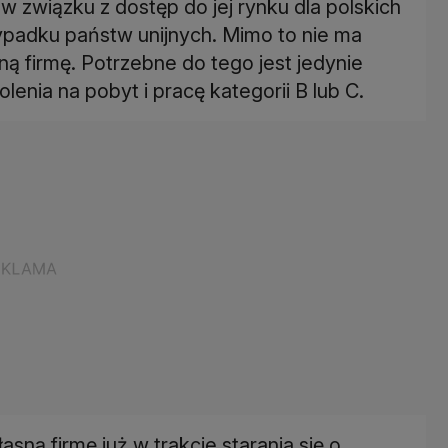
 w związku z dostęp do jej rynku dla polskich
zypadku państw unijnych. Mimo to nie ma
ą firmę. Potrzebne do tego jest jedynie
sną firmę już w trakcie starania się o