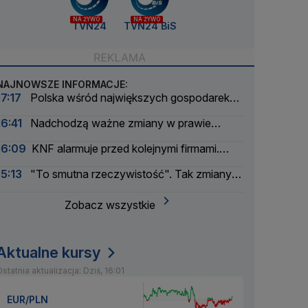
NA ŻYWO
NA ŻYWO
TVN24
TVN24 BiS
NAJNOWSZE INFORMACJE:
17:17
Polska wśród największych gospodarek
UE. Wyprzedzamy Belgię i Szwecję
16:41
Nadchodzą ważne zmiany w prawie
energetycznym
16:09
KNF alarmuje przed kolejnymi firmami.
Sprawy zbada prokuratura
15:13
"To smutna rzeczywistość". Tak zmiany
klimatu uderzają w energetykę
Zobacz wszystkie
Aktualne kursy
statnia aktualizacja: Dziś, 16:01
EUR/PLN