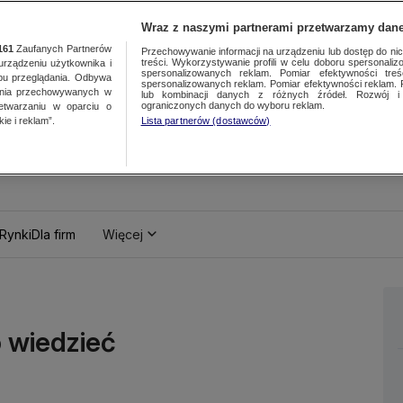
Wraz z naszymi partnerami przetwarzamy dane
161
Zaufanych Partnerów
Przechowywanie informacji na urządzeniu lub dostęp do nich.
treści. Wykorzystywanie profili w celu doboru spersonalizo
ządzeniu użytkownika i
spersonalizowanych reklam. Pomiar efektywności treś
bu przeglądania. Odbywa
spersonalizowanych reklam. Pomiar efektywności reklam. 
ania przechowywanych w
lub kombinacji danych z różnych źródeł. Rozwój i 
ograniczonych danych do wyboru reklam.
zetwarzaniu w oparciu o
ie i reklam”.
Lista partnerów (dostawców)
Rynki
Dla firm
Więcej
o wiedzieć