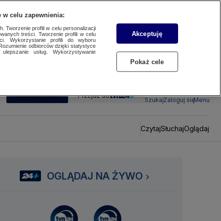
 w celu zapewnienia:
 Tworzenie profili w celu personalizacji
Akceptuję
wanych treści. Tworzenie profili w celu
ci. Wykorzystanie profili do wyboru
Rozumienie odbiorców dzięki statystyce
ulepszanie usług. Wykorzystywanie
Pokaż cele
SUBSKRYBUJ
Przejdź do
Szukaj
Zaloguj się
Menu
Czytaj
Słuchaj
Oglądaj
OGLĄDAJ NA ŻYWO