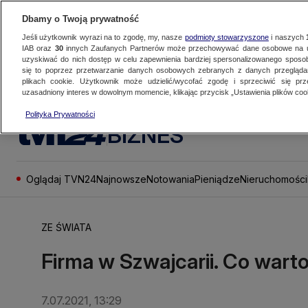
Dbamy o Twoją prywatność
Jeśli użytkownik wyrazi na to zgodę, my, nasze
podmioty stowarzyszone
i naszych
IAB oraz
30
innych Zaufanych Partnerów może przechowywać dane osobowe na ur
uzyskiwać do nich dostęp w celu zapewnienia bardziej spersonalizowanego sposo
się to poprzez przetwarzanie danych osobowych zebranych z danych przegląd
plikach cookie. Użytkownik może udzielić/wycofać zgodę i sprzeciwić się pr
uzasadniony interes w dowolnym momencie, klikając przycisk „Ustawienia plików cook
Polityka Prywatności
BIZNES
Oglądaj TVN24
Najnowsze
Notowania
Pieniądze
Nieruchomości
ZE ŚWIATA
Firma w Szwajcarii. Co wart
7.07.2021, 13:29