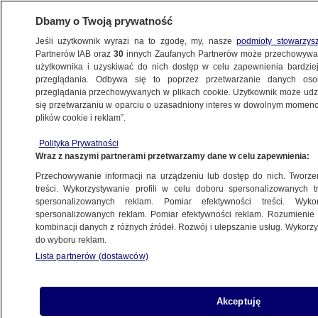
Dbamy o Twoją prywatność
Jeśli użytkownik wyrazi na to zgodę, my, nasze
podmioty stowarzys
Partnerów IAB oraz
30
innych Zaufanych Partnerów może przechowywa
BIZNES
użytkownika i uzyskiwać do nich dostęp w celu zapewnienia bardzi
przeglądania. Odbywa się to poprzez przetwarzanie danych os
przeglądania przechowywanych w plikach cookie. Użytkownik może udzie
ZE ŚWIATA
się przetwarzaniu w oparciu o uzasadniony interes w dowolnym momencie
plików cookie i reklam”.
Jest porozumienie, ale greckie banki
Polityka Prywatności
otworzą drzwi dopiero w czwartek. Jeśli
Wraz z naszymi partnerami przetwarzamy dane w celu zapewnienia:
tak zdecydują władze
Przechowywanie informacji na urządzeniu lub dostęp do nich. Tworzeni
treści. Wykorzystywanie profili w celu doboru spersonalizowanych tr
13.07.2015, 14:13
Aktualizacja:
13.07.2015, 15:53
spersonalizowanych reklam. Pomiar efektywności treści. Wyko
spersonalizowanych reklam. Pomiar efektywności reklam. Rozumienie o
kombinacji danych z różnych źródeł. Rozwój i ulepszanie usług. Wykor
Udostępnij
do wyboru reklam.
Lista partnerów (dostawców)
Akceptuję