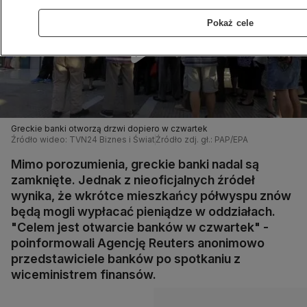
Pokaż cele
Greckie banki otworzą drzwi dopiero w czwartek
Źródło wideo: TVN24 Biznes i Świat
Źródło zdj. gł.: PAP/EPA
Mimo porozumienia, greckie banki nadal są
zamknięte. Jednak z nieoficjalnych źródeł
wynika, że wkrótce mieszkańcy półwyspu znów
będą mogli wypłacać pieniądze w oddziałach.
"Celem jest otwarcie banków w czwartek" -
poinformowali Agencję Reuters anonimowo
przedstawiciele banków po spotkaniu z
wiceministrem finansów.