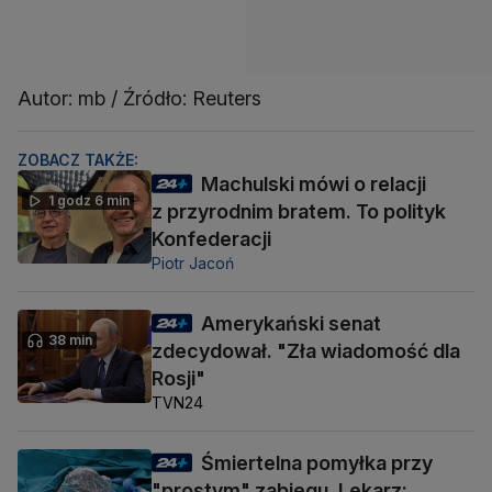
Autor: mb / Źródło: Reuters
ZOBACZ TAKŻE:
Machulski mówi o relacji
1 godz 6 min
z przyrodnim bratem. To polityk
Konfederacji
Piotr Jacoń
Amerykański senat
38 min
zdecydował. "Zła wiadomość dla
Rosji"
TVN24
Śmiertelna pomyłka przy
"prostym" zabiegu. Lekarz: