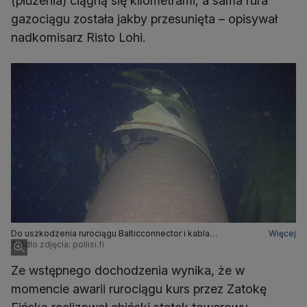
(płużenia) ciągną się kilometrami, a sama rura
gazociągu została jakby przesunięta – opisywał
nadkomisarz Risto Lohi.
Do uszkodzenia rurociągu Balticconnector i kabla
Więcej
telekomunikacyjnego łączących Finlandię z Estonią doszło
Źródło zdjęcia: poliisi.fi
nad ranem 8 października
Ze wstępnego dochodzenia wynika, że w
momencie awarii rurociągu kurs przez Zatokę