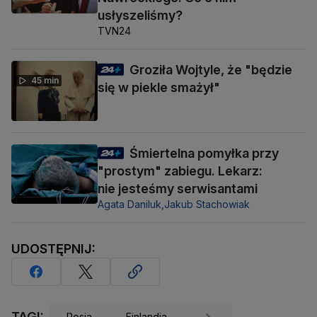
usłyszeliśmy?
TVN24
Groziła Wojtyle, że "będzie
45 min
się w piekle smażył"
Śmiertelna pomyłka przy
"prostym" zabiegu. Lekarz:
nie jesteśmy serwisantami
Agata Daniluk,
Jakub Stachowiak
UDOSTĘPNIJ:
TAGI:
Rosja
Finlandia