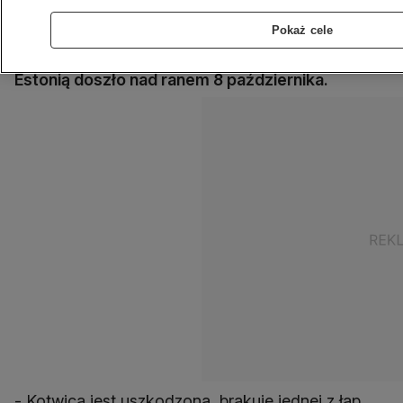
fińska policja. Do uszkodzenia
Pokaż cele
rurociągu Balticconnector i kabla
telekomunikacyjnego łączących Finlandię z
Estonią doszło nad ranem 8 października.
- Kotwica jest uszkodzona, brakuje jednej z łap