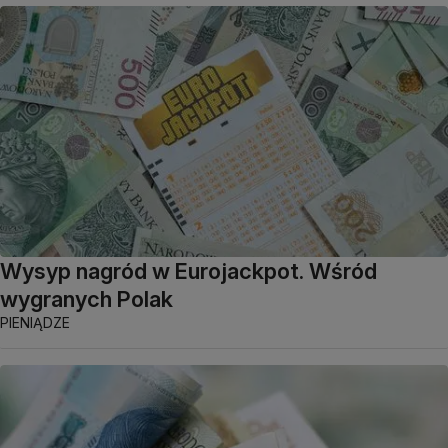
Wysyp nagród w Eurojackpot. Wśród
wygranych Polak
PIENIĄDZE