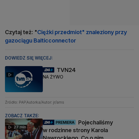
Czytaj też: "
Ciężki przedmiot" znaleziony przy
gazociągu Balticconnector
DOWIEDZ SIĘ WIĘCEJ:
TVN24
NA ŻYWO
Źródło: PAP
Autorka/Autor: jr/ams
ZOBACZ TAKŻE:
Pojechaliśmy
PREMIERA
27 min
w rodzinne strony Karola
Nawrockiego. Co o nim