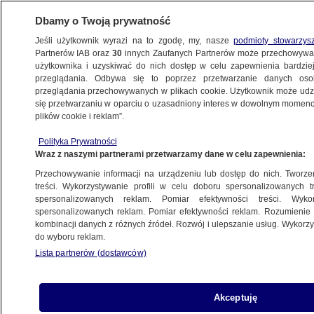
Dbamy o Twoją prywatność
Jeśli użytkownik wyrazi na to zgodę, my, nasze
podmioty stowarzys
Partnerów IAB oraz
30
innych Zaufanych Partnerów może przechowywa
BIZNES
użytkownika i uzyskiwać do nich dostęp w celu zapewnienia bardzi
przeglądania. Odbywa się to poprzez przetwarzanie danych os
przeglądania przechowywanych w plikach cookie. Użytkownik może udzie
ZE ŚWIATA
się przetwarzaniu w oparciu o uzasadniony interes w dowolnym momencie
plików cookie i reklam”.
Ogromna kotwica wyłowiona z miejsca
Polityka Prywatności
awarii gazociągu
Wraz z naszymi partnerami przetwarzamy dane w celu zapewnienia:
Przechowywanie informacji na urządzeniu lub dostęp do nich. Tworzeni
24.10.2023, 20:10
treści. Wykorzystywanie profili w celu doboru spersonalizowanych tr
spersonalizowanych reklam. Pomiar efektywności treści. Wyko
spersonalizowanych reklam. Pomiar efektywności reklam. Rozumienie o
Udostępnij
kombinacji danych z różnych źródeł. Rozwój i ulepszanie usług. Wykor
do wyboru reklam.
Z miejsca uszkodzenia gazociągu
Lista partnerów (dostawców)
Balticconnector na dnie Zatoki Fińskiej spod
grubej warstwy mułu została wyciągnięta we
wtorek duża, ważąca 6 ton kotwica, o
Akceptuję
wymiarach 2,5 x 2 x 1 metr – poinformowała