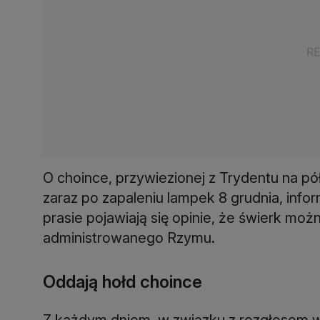
O choince, przywiezionej z Trydentu na p
zaraz po zapaleniu lampek 8 grudnia, info
prasie pojawiają się opinie, że świerk mo
administrowanego Rzymu.
Oddają hołd choince
Z każdym dniem, w związku z rozgłosem w