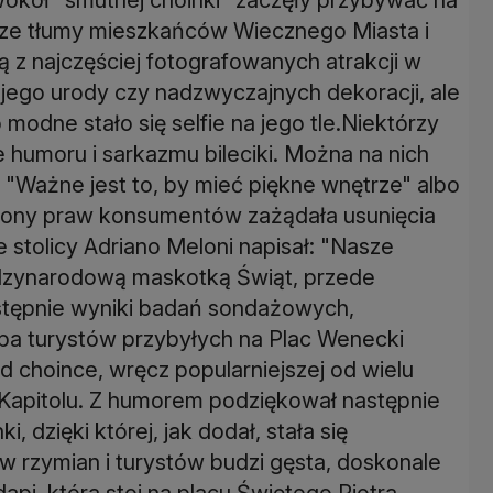
sze tłumy mieszkańców Wiecznego Miasta i
ą z najczęściej fotografowanych atrakcji w
u jego urody czy nadzwyczajnych dekoracji, ale
modne stało się selfie na jego tle.Niektórzy
 humoru i sarkazmu bileciki. Można na nich
 "Ważne jest to, by mieć piękne wnętrze" albo
obrony praw konsumentów zażądała usunięcia
e stolicy Adriano Meloni napisał: "Nasze
dzynarodową maskotką Świąt, przede
stępnie wyniki badań sondażowych,
zba turystów przybyłych na Plac Wenecki
d choince, wręcz popularniejszej od wielu
a Kapitolu. Z humorem podziękował następnie
i, dzięki której, jak dodał, stała się
w rzymian i turystów budzi gęsta, doskonale
api, która stoi na placu Świętego Piotra.