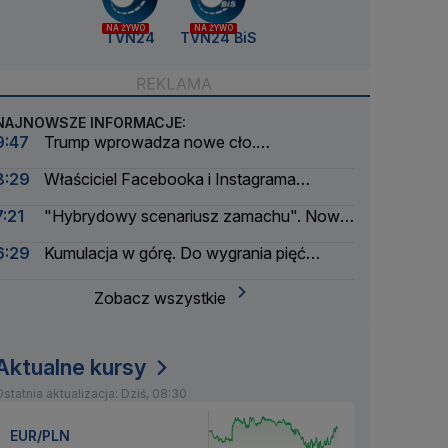
NA ŻYWO
NA ŻYWO
TVN24
TVN24 BiS
NAJNOWSZE INFORMACJE:
9:47
Trump wprowadza nowe cło.
Rozporządzenie podpisane
8:29
Właściciel Facebooka i Instagrama
ukarany. Musi zapłacić ogromną kwotę
7:21
"Hybrydowy scenariusz zamachu". Nowe
informacje w sprawie drona na lotnisku
6:29
Kumulacja w górę. Do wygrania pięć
milionów złotych
Zobacz wszystkie
Aktualne kursy
statnia aktualizacja: Dziś, 08:30
EUR/PLN