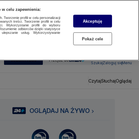
 w celu zapewnienia:
 Tworzenie profili w celu personalizacji
Akceptuję
wanych treści. Tworzenie profili w celu
ci. Wykorzystanie profili do wyboru
Rozumienie odbiorców dzięki statystyce
ulepszanie usług. Wykorzystywanie
Pokaż cele
SUBSKRYBUJ
Przejdź do
Szukaj
Zaloguj się
Menu
Czytaj
Słuchaj
Oglądaj
OGLĄDAJ NA ŻYWO