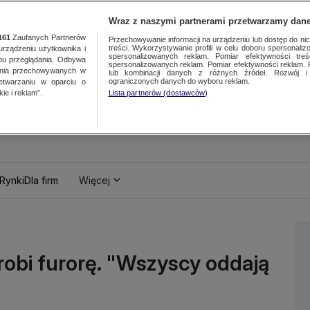
Wraz z naszymi partnerami przetwarzamy dane
161
Zaufanych Partnerów
Przechowywanie informacji na urządzeniu lub dostęp do nich.
treści. Wykorzystywanie profili w celu doboru spersonalizo
ządzeniu użytkownika i
spersonalizowanych reklam. Pomiar efektywności treś
bu przeglądania. Odbywa
spersonalizowanych reklam. Pomiar efektywności reklam. 
ania przechowywanych w
lub kombinacji danych z różnych źródeł. Rozwój i 
ograniczonych danych do wyboru reklam.
zetwarzaniu w oparciu o
ie i reklam”.
Lista partnerów (dostawców)
Rynki
Dla firm
Więcej
obi furorę. "Wszyscy oddają