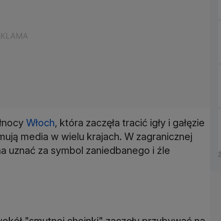
ółnocy
Włoch
, która zaczęła tracić igły i gałęzie
rmują media w wielu krajach. W zagranicznej
żna uznać za symbol zaniedbanego i źle
okół "smutnej choinki" zaczęły przybywać na