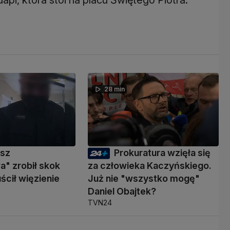
28 min
usz
Prokuratura wzięła się
" zrobił skok
za człowieka Kaczyńskiego.
ścił więzienie
Już nie "wszystko mogę"
Daniel Obajtek?
TVN24