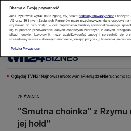
Dbamy o Twoją prywatność
Jeśli użytkownik wyrazi na to zgodę, my, nasze
podmioty stowarzyszone
i naszych
IAB oraz
30
innych Zaufanych Partnerów może przechowywać dane osobowe na ur
uzyskiwać do nich dostęp w celu zapewnienia bardziej spersonalizowanego sposo
się to poprzez przetwarzanie danych osobowych zebranych z danych przegląd
plikach cookie. Użytkownik może udzielić/wycofać zgodę i sprzeciwić się pr
uzasadniony interes w dowolnym momencie, klikając przycisk „Ustawienia plików cook
Polityka Prywatności
BIZNES
Oglądaj TVN24
Najnowsze
Notowania
Pieniądze
Nieruchomości
ZE ŚWIATA
"Smutna choinka" z Rzymu r
jej hołd"