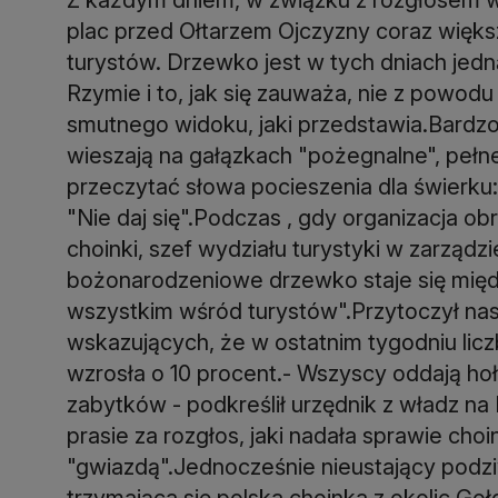
plac przed Ołtarzem Ojczyzny coraz więk
turystów. Drzewko jest w tych dniach jedn
Rzymie i to, jak się zauważa, nie z powod
smutnego widoku, jaki przedstawia.Bardzo 
wieszają na gałązkach "pożegnalne", pełne
przeczytać słowa pocieszenia dla świerku:
"Nie daj się".Podczas , gdy organizacja 
choinki, szef wydziału turystyki w zarządzi
bożonarodzeniowe drzewko staje się mię
wszystkim wśród turystów".Przytoczył na
wskazujących, że w ostatnim tygodniu lic
wzrosła o 10 procent.- Wszyscy oddają hoł
zabytków - podkreślił urzędnik z władz n
prasie za rozgłos, jaki nadała sprawie choink
"gwiazdą".Jednocześnie nieustający podzi
trzymająca się polska choinka z okolic Gołd