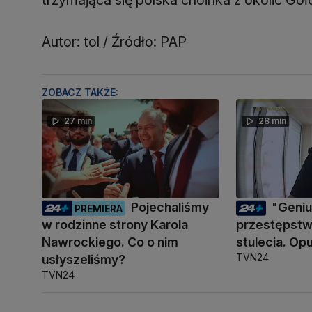
Autor: tol / Źródło: PAP
ZOBACZ TAKŻE:
27 min
28 min
Pojechaliśmy
"Geni
PREMIERA
w rodzinne strony Karola
przestępstwa
Nawrockiego. Co o nim
stulecia. Opu
TVN24
usłyszeliśmy?
TVN24