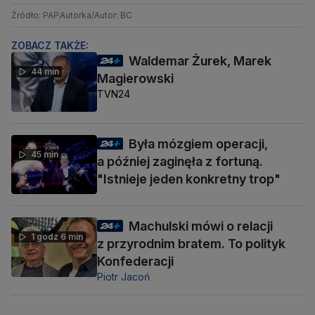
Źródło: PAP
Autorka/Autor: BC
ZOBACZ TAKŻE:
Waldemar Żurek, Marek
44 min
Magierowski
TVN24
Była mózgiem operacji,
45 min
a później zaginęła z fortuną.
"Istnieje jeden konkretny trop"
Machulski mówi o relacji
1 godz 6 min
z przyrodnim bratem. To polityk
Konfederacji
Piotr Jacoń