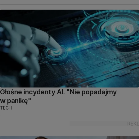
Głośne incydenty AI. "Nie popadajmy
w panikę"
TECH