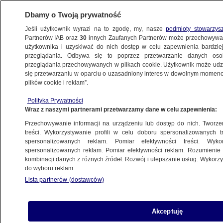
Dbamy o Twoją prywatność
Jeśli użytkownik wyrazi na to zgodę, my, nasze
podmioty stowarzys
Partnerów IAB oraz
30
innych Zaufanych Partnerów może przechowywa
BIZNES
użytkownika i uzyskiwać do nich dostęp w celu zapewnienia bardzi
przeglądania. Odbywa się to poprzez przetwarzanie danych os
przeglądania przechowywanych w plikach cookie. Użytkownik może udzie
Z KRAJU
się przetwarzaniu w oparciu o uzasadniony interes w dowolnym momencie
plików cookie i reklam”.
Wyższe opłaty za marnowanie żywności.
Polityka Prywatności
Trwają prace nad projektem
Wraz z naszymi partnerami przetwarzamy dane w celu zapewnienia:
Przechowywanie informacji na urządzeniu lub dostęp do nich. Tworzeni
16.09.2024, 20:05
treści. Wykorzystywanie profili w celu doboru spersonalizowanych tr
spersonalizowanych reklam. Pomiar efektywności treści. Wyko
spersonalizowanych reklam. Pomiar efektywności reklam. Rozumienie o
Udostępnij
kombinacji danych z różnych źródeł. Rozwój i ulepszanie usług. Wykor
do wyboru reklam.
Lista partnerów (dostawców)
Akceptuję