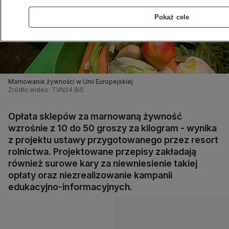
Pokaż cele
Marnowanie żywności w Unii Europejskiej
Źródło wideo: TVN24 BiS
Opłata sklepów za marnowaną żywność
wzrośnie z 10 do 50 groszy za kilogram - wynika
z projektu ustawy przygotowanego przez resort
rolnictwa. Projektowane przepisy zakładają
również surowe kary za niewniesienie takiej
opłaty oraz niezrealizowanie kampanii
edukacyjno-informacyjnych.