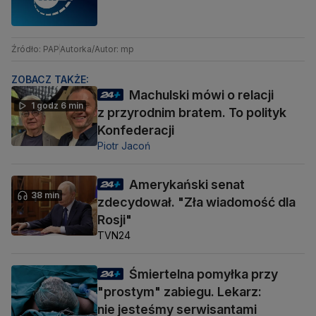
Źródło: PAP
Autorka/Autor: mp
ZOBACZ TAKŻE:
Machulski mówi o relacji
1 godz 6 min
z przyrodnim bratem. To polityk
Konfederacji
Piotr Jacoń
Amerykański senat
38 min
zdecydował. "Zła wiadomość dla
Rosji"
TVN24
Śmiertelna pomyłka przy
"prostym" zabiegu. Lekarz:
nie jesteśmy serwisantami