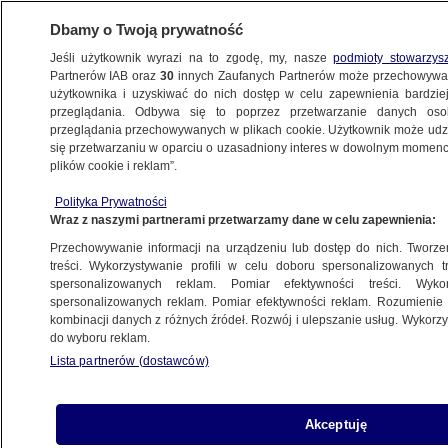
Dbamy o Twoją prywatność
Jeśli użytkownik wyrazi na to zgodę, my, nasze
podmioty stowarzys
Partnerów IAB oraz
30
innych Zaufanych Partnerów może przechowywa
BIZNES
użytkownika i uzyskiwać do nich dostęp w celu zapewnienia bardzi
przeglądania. Odbywa się to poprzez przetwarzanie danych os
przeglądania przechowywanych w plikach cookie. Użytkownik może udzie
Z KRAJU
się przetwarzaniu w oparciu o uzasadniony interes w dowolnym momencie
plików cookie i reklam”.
Prawie trzy miliony złotych kar. Jest
Polityka Prywatności
decyzja urzędu
Wraz z naszymi partnerami przetwarzamy dane w celu zapewnienia:
Przechowywanie informacji na urządzeniu lub dostęp do nich. Tworzeni
19.02.2025, 13:32
treści. Wykorzystywanie profili w celu doboru spersonalizowanych tr
spersonalizowanych reklam. Pomiar efektywności treści. Wyko
spersonalizowanych reklam. Pomiar efektywności reklam. Rozumienie o
Udostępnij
kombinacji danych z różnych źródeł. Rozwój i ulepszanie usług. Wykor
do wyboru reklam.
Lista partnerów (dostawców)
Akceptuję