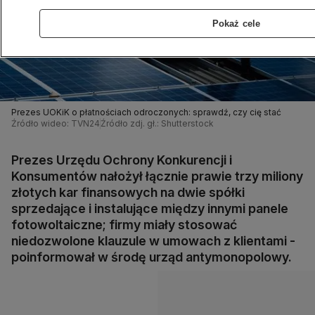
Pokaż cele
Prezes UOKiK o płatnościach odroczonych: sprawdź, czy cię stać
Źródło wideo: TVN24
Źródło zdj. gł.: Shutterstock
Prezes Urzędu Ochrony Konkurencji i
Konsumentów nałożył łącznie prawie trzy miliony
złotych kar finansowych na dwie spółki
sprzedające i instalujące między innymi panele
fotowoltaiczne; firmy miały stosować
niedozwolone klauzule w umowach z klientami -
poinformował w środę urząd antymonopolowy.