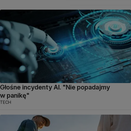
Głośne incydenty AI. "Nie popadajmy
w panikę"
TECH