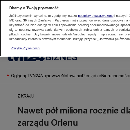
Dbamy o Twoją prywatność
Jeśli użytkownik wyrazi na to zgodę, my, nasze
podmioty stowarzyszone
i naszych
IAB oraz
30
innych Zaufanych Partnerów może przechowywać dane osobowe na ur
uzyskiwać do nich dostęp w celu zapewnienia bardziej spersonalizowanego sposo
się to poprzez przetwarzanie danych osobowych zebranych z danych przegląd
plikach cookie. Użytkownik może udzielić/wycofać zgodę i sprzeciwić się pr
uzasadniony interes w dowolnym momencie, klikając przycisk „Ustawienia plików cook
Polityka Prywatności
BIZNES
Oglądaj TVN24
Najnowsze
Notowania
Pieniądze
Nieruchomości
Z KRAJU
Nawet pół miliona rocznie dl
zarządu Orlenu