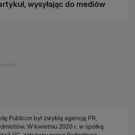
artykuł, wysyłając do mediów
dę Publicon był zwykłą agencją PR,
dmiotów. W kwietniu 2020 r. w spółkę
ysta3.VC, założony przez Radosława