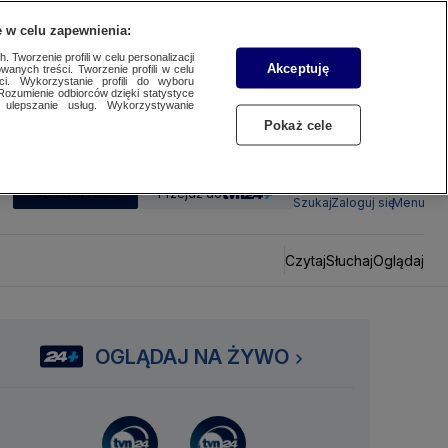
 w celu zapewnienia:
 Tworzenie profili w celu personalizacji
Akceptuję
wanych treści. Tworzenie profili w celu
ci. Wykorzystanie profili do wyboru
Rozumienie odbiorców dzięki statystyce
ulepszanie usług. Wykorzystywanie
Pokaż cele
SUBSKRYBUJ
Przejdź do
Szukaj
Zaloguj się
Menu
Czytaj
Słuchaj
Oglądaj
OGLĄDAJ NA ŻYWO