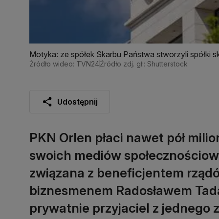
Motyka: ze spółek Skarbu Państwa stworzyli spółki s
Źródło wideo: TVN24
Źródło zdj. gł.: Shutterstock
Udostępnij
PKN Orlen płaci nawet pół milio
swoich mediów społecznościowy
związana z beneficjentem rząd
biznesmenem Radosławem Tadaj
prywatnie przyjaciel z jednego