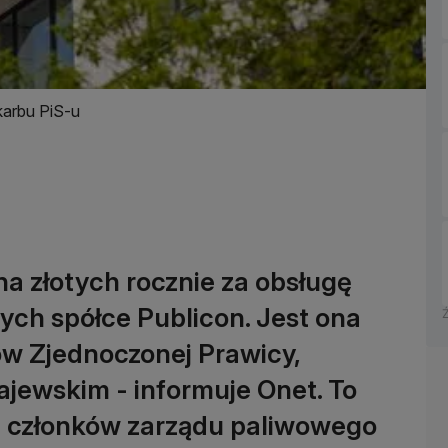
karbu PiS-u
na złotych rocznie za obsługę
ch spółce Publicon. Jest ona
ów Zjednoczonej Prawicy,
ewskim - informuje Onet. To
 z członków zarządu paliwowego