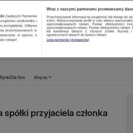
Wraz z naszymi partnerami przetwarzamy dane
161
Zaufanych Partnerów
Przechowywanie informacji na urządzeniu lub dostęp do nich.
treści. Wykorzystywanie profili w celu doboru spersonalizo
ządzeniu użytkownika i
spersonalizowanych reklam. Pomiar efektywności treś
bu przeglądania. Odbywa
spersonalizowanych reklam. Pomiar efektywności reklam. 
ania przechowywanych w
lub kombinacji danych z różnych źródeł. Rozwój i 
ograniczonych danych do wyboru reklam.
zetwarzaniu w oparciu o
ie i reklam”.
Lista partnerów (dostawców)
Rynki
Dla firm
Więcej
a spółki przyjaciela członka