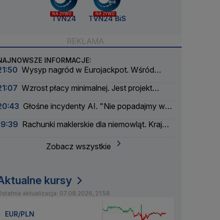
NA ŻYWO
NA ŻYWO
TVN24
TVN24 BiS
NAJNOWSZE INFORMACJE:
21:50
Wysyp nagród w Eurojackpot. Wśród
wygranych Polak
21:07
Wzrost płacy minimalnej. Jest projekt
rządu
20:43
Głośne incydenty AI. "Nie popadajmy w
panikę"
19:39
Rachunki maklerskie dla niemowląt. Kraj
myśli pokoleniowo
Zobacz wszystkie
Aktualne kursy
statnia aktualizacja: 07.08.2026, 21:58
EUR/PLN