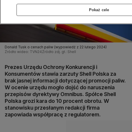
Pokaż cele
Donald Tusk o cenach paliw (wypowiedź z 22 lutego 2024)
Źródło wideo: TVN24
Źródło zdj. gł.: Shell
Prezes Urzędu Ochrony Konkurencji i
Konsumentów stawia zarzuty Shell Polska za
brak jasnej informacji dotyczącej promocji paliw.
W ocenie urzędu mogło dojść do naruszenia
przepisów dyrektywy Omnibus. Spółce Shell
Polska grozi kara do 10 procent obrotu. W
stanowisku przesłanym redakcji firma
zapowiada współpracę z regulatorem.