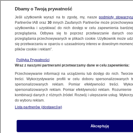
Dbamy o Twoją prywatność
Jeśli użytkownik wyrazi na to zgodę, my, nasze
podmioty stowarzys
Partnerów IAB oraz
30
innych Zaufanych Partnerów może przechowywa
BIZNES
użytkownika i uzyskiwać do nich dostęp w celu zapewnienia bardzi
przeglądania. Odbywa się to poprzez przetwarzanie danych os
przeglądania przechowywanych w plikach cookie. Użytkownik może udzie
Z KRAJU
się przetwarzaniu w oparciu o uzasadniony interes w dowolnym momencie
plików cookie i reklam”.
Promocja na stacjach paliw pod lupą
Polityka Prywatności
urzędu. Są zarzuty
Wraz z naszymi partnerami przetwarzamy dane w celu zapewnienia:
Przechowywanie informacji na urządzeniu lub dostęp do nich. Tworzeni
11.03.2024, 12:25
treści. Wykorzystywanie profili w celu doboru spersonalizowanych tr
spersonalizowanych reklam. Pomiar efektywności treści. Wyko
spersonalizowanych reklam. Pomiar efektywności reklam. Rozumienie o
Udostępnij
kombinacji danych z różnych źródeł. Rozwój i ulepszanie usług. Wykor
do wyboru reklam.
Lista partnerów (dostawców)
Akceptuję