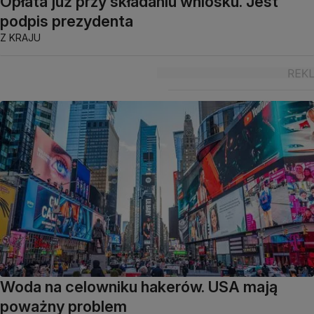
Opłata już przy składaniu wniosku. Jest
podpis prezydenta
Z KRAJU
Woda na celowniku hakerów. USA mają
poważny problem