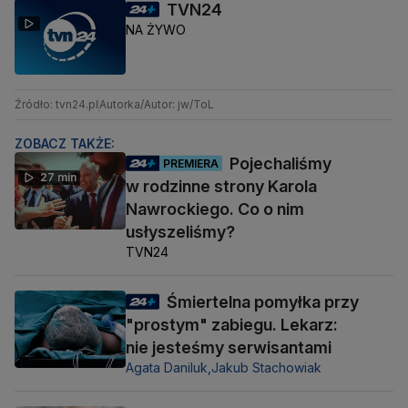
TVN24
NA ŻYWO
Źródło: tvn24.pl
Autorka/Autor: jw/ToL
ZOBACZ TAKŻE:
Pojechaliśmy
PREMIERA
27 min
w rodzinne strony Karola
Nawrockiego. Co o nim
usłyszeliśmy?
TVN24
Śmiertelna pomyłka przy
"prostym" zabiegu. Lekarz:
nie jesteśmy serwisantami
Agata Daniluk,
Jakub Stachowiak