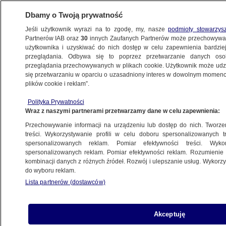
Dbamy o Twoją prywatność
Jeśli użytkownik wyrazi na to zgodę, my, nasze
podmioty stowarzys
Partnerów IAB oraz
30
innych Zaufanych Partnerów może przechowywa
BIZNES
użytkownika i uzyskiwać do nich dostęp w celu zapewnienia bardzi
przeglądania. Odbywa się to poprzez przetwarzanie danych os
przeglądania przechowywanych w plikach cookie. Użytkownik może udzie
Z KRAJU
się przetwarzaniu w oparciu o uzasadniony interes w dowolnym momencie
plików cookie i reklam”.
Pensja menadżera zależna od sytuacji
Polityka Prywatności
spółki. Będzie ustawa
Wraz z naszymi partnerami przetwarzamy dane w celu zapewnienia:
Przechowywanie informacji na urządzeniu lub dostęp do nich. Tworzeni
19.04.2016, 06:16
treści. Wykorzystywanie profili w celu doboru spersonalizowanych tr
spersonalizowanych reklam. Pomiar efektywności treści. Wyko
spersonalizowanych reklam. Pomiar efektywności reklam. Rozumienie o
Udostępnij
kombinacji danych z różnych źródeł. Rozwój i ulepszanie usług. Wykor
do wyboru reklam.
Lista partnerów (dostawców)
Akceptuję