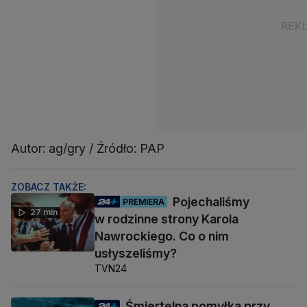
Autor: ag/gry / Źródło: PAP
ZOBACZ TAKŻE:
Pojechaliśmy
PREMIERA
27 min
w rodzinne strony Karola
Nawrockiego. Co o nim
usłyszeliśmy?
TVN24
Śmiertelna pomyłka przy