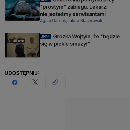
"prostym" zabiegu. Lekarz:
nie jesteśmy serwisantami
Agata Daniluk,
Jakub Stachowiak
Groziła Wojtyle, że "będzie
45 min
się w piekle smażył"
UDOSTĘPNIJ: