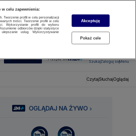
 w celu zapewnienia:
 Tworzenie profili w celu personalizacji
Akceptuję
wanych treści. Tworzenie profili w celu
ci. Wykorzystanie profili do wyboru
Rozumienie odbiorców dzięki statystyce
ulepszanie usług. Wykorzystywanie
Pokaż cele
SUBSKRYBUJ
Przejdź do
Szukaj
Zaloguj się
Menu
Czytaj
Słuchaj
Oglądaj
OGLĄDAJ NA ŻYWO