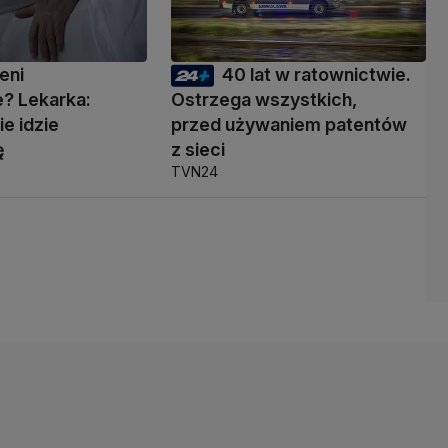
eni
40 lat w ratownictwie.
? Lekarka:
Ostrzega wszystkich,
ie idzie
przed używaniem patentów
ę
z sieci
TVN24