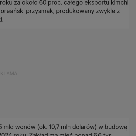
oku za około 60 proc. całego eksportu kimchi
y koreański przysmak, produkowany zwykle z
15 mld wonów (ok. 10,7 mln dolarów) w budowę
024 roku. Zakład ma mieć ponad 6,6 tys.