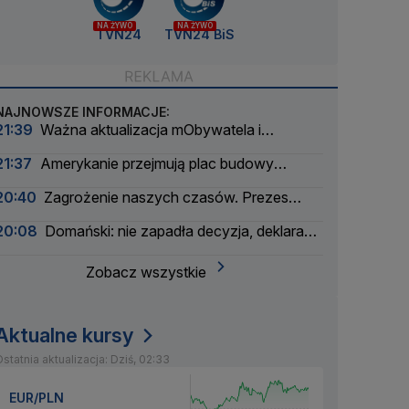
NA ŻYWO
NA ŻYWO
TVN24
TVN24 BiS
NAJNOWSZE INFORMACJE:
21:39
Ważna aktualizacja mObywatela i
problemy. Zgłoszenia użytkowników
21:37
Amerykanie przejmują plac budowy
pierwszej polskiej elektrowni atomowej
20:40
Zagrożenie naszych czasów. Prezes
wielkiego banku apeluje
20:08
Domański: nie zapadła decyzja, deklaracja
nie padła
Zobacz wszystkie
Aktualne kursy
statnia aktualizacja: Dziś, 02:33
EUR/PLN