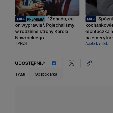
"Żenada, co
Spóźni
PREMIERA
on wyprawia". Pojechaliśmy
kochankowie
w rodzinne strony Karola
łechtaczka n
Nawrockiego
na emerytur
TVN24
Agata Daniluk
UDOSTĘPNIJ:
TAGI:
Gospodarka