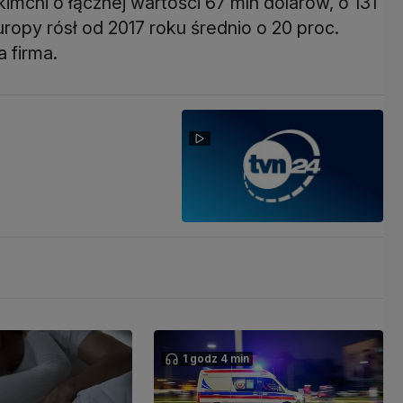
mchi o łącznej wartości 67 mln dolarów, o 131
uropy rósł od 2017 roku średnio o 20 proc.
 firma.
1 godz 4 min