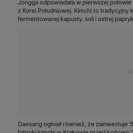
Jongga odpowiadała w pierwszej połowie r
z Korei Południowej. Kimchi to tradycyjn
Daesang ogłosił również, że zainwestuje 
fabryki kimchi w Krakowie przed końcem 2