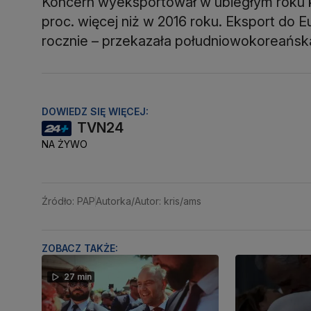
Koncern wyeksportował w ubiegłym roku ki
proc. więcej niż w 2016 roku. Eksport do E
rocznie – przekazała południowokoreańska
DOWIEDZ SIĘ WIĘCEJ:
TVN24
NA ŻYWO
Źródło: PAP
Autorka/Autor: kris/ams
ZOBACZ TAKŻE:
27 min