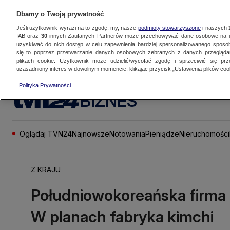
Dbamy o Twoją prywatność
Jeśli użytkownik wyrazi na to zgodę, my, nasze
podmioty stowarzyszone
i naszych
IAB oraz
30
innych Zaufanych Partnerów może przechowywać dane osobowe na ur
uzyskiwać do nich dostęp w celu zapewnienia bardziej spersonalizowanego sposo
się to poprzez przetwarzanie danych osobowych zebranych z danych przegląd
plikach cookie. Użytkownik może udzielić/wycofać zgodę i sprzeciwić się pr
uzasadniony interes w dowolnym momencie, klikając przycisk „Ustawienia plików cook
Polityka Prywatności
BIZNES
Oglądaj TVN24
Najnowsze
Notowania
Pieniądze
Nieruchomości
Z KRAJU
Południowokoreańska firma
W planach fabryka kimchi