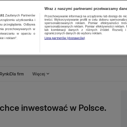
Wraz z naszymi partnerami przetwarzamy dane
161
Zaufanych Partnerów
Przechowywanie informacji na urządzeniu lub dostęp do nich.
treści. Wykorzystywanie profili w celu doboru spersonalizo
ządzeniu użytkownika i
spersonalizowanych reklam. Pomiar efektywności treś
bu przeglądania. Odbywa
spersonalizowanych reklam. Pomiar efektywności reklam. 
ania przechowywanych w
lub kombinacji danych z różnych źródeł. Rozwój i 
ograniczonych danych do wyboru reklam.
zetwarzaniu w oparciu o
ie i reklam”.
Lista partnerów (dostawców)
Rynki
Dla firm
Więcej
 chce inwestować w Polsce.