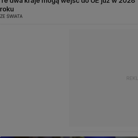
Te dwa kraje mogą wejść do UE już w 2028
roku
ZE ŚWIATA