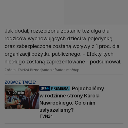
Jak dodał, rozszerzona zostanie też ulga dla
rodziców wychowujących dzieci w pojedynkę
oraz zabezpieczone zostaną wpływy z 1 proc. dla
organizacji pożytku publicznego. - Efekty tych
niedługo zostaną zaprezentowane - podsumował.
Źródło: TVN24 Biznes
Autorka/Autor: mb/dap
ZOBACZ TAKŻE:
Pojechaliśmy
PREMIERA
27 min
w rodzinne strony Karola
Nawrockiego. Co o nim
usłyszeliśmy?
TVN24