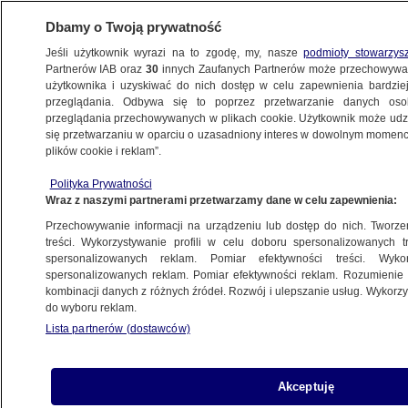
Dbamy o Twoją prywatność
Jeśli użytkownik wyrazi na to zgodę, my, nasze
podmioty stowarzys
Partnerów IAB oraz
30
innych Zaufanych Partnerów może przechowywa
BIZNES
użytkownika i uzyskiwać do nich dostęp w celu zapewnienia bardzi
przeglądania. Odbywa się to poprzez przetwarzanie danych os
przeglądania przechowywanych w plikach cookie. Użytkownik może udzie
Z KRAJU
się przetwarzaniu w oparciu o uzasadniony interes w dowolnym momencie
plików cookie i reklam”.
Kościński: może się zdarzyć, że ktoś
Polityka Prywatności
pod koniec miesiąca otrzyma niższą pensję
Wraz z naszymi partnerami przetwarzamy dane w celu zapewnienia:
niż w grudniu
Przechowywanie informacji na urządzeniu lub dostęp do nich. Tworzeni
treści. Wykorzystywanie profili w celu doboru spersonalizowanych tr
25.01.2022, 17:57
spersonalizowanych reklam. Pomiar efektywności treści. Wyko
spersonalizowanych reklam. Pomiar efektywności reklam. Rozumienie o
kombinacji danych z różnych źródeł. Rozwój i ulepszanie usług. Wykor
Udostępnij
do wyboru reklam.
Lista partnerów (dostawców)
Akceptuję