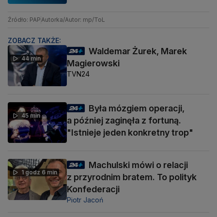
Źródło: PAP
Autorka/Autor: mp/ToL
ZOBACZ TAKŻE:
Waldemar Żurek, Marek
44 min
Magierowski
TVN24
Była mózgiem operacji,
45 min
a później zaginęła z fortuną.
"Istnieje jeden konkretny trop"
Machulski mówi o relacji
1 godz 6 min
z przyrodnim bratem. To polityk
Konfederacji
Piotr Jacoń