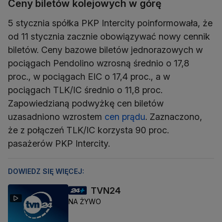
Ceny biletów kolejowych w górę
5 stycznia spółka PKP Intercity poinformowała, że
od 11 stycznia zacznie obowiązywać nowy cennik
biletów. Ceny bazowe biletów jednorazowych w
pociągach Pendolino wzrosną średnio o 17,8
proc., w pociągach EIC o 17,4 proc., a w
pociągach TLK/IC średnio o 11,8 proc.
Zapowiedzianą podwyżkę cen biletów
uzasadniono wzrostem
cen prądu
. Zaznaczono,
że z połączeń TLK/IC korzysta 90 proc.
pasażerów PKP Intercity.
DOWIEDZ SIĘ WIĘCEJ:
TVN24
NA ŻYWO