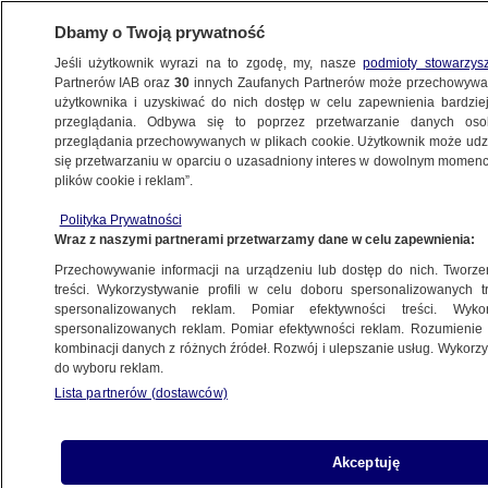
Dbamy o Twoją prywatność
Jeśli użytkownik wyrazi na to zgodę, my, nasze
podmioty stowarzys
Partnerów IAB oraz
30
innych Zaufanych Partnerów może przechowywa
BIZNES
użytkownika i uzyskiwać do nich dostęp w celu zapewnienia bardzi
przeglądania. Odbywa się to poprzez przetwarzanie danych os
przeglądania przechowywanych w plikach cookie. Użytkownik może udzie
Z KRAJU
się przetwarzaniu w oparciu o uzasadniony interes w dowolnym momencie
plików cookie i reklam”.
Minister o drożyźnie na kolei. "Gdyby nie te
Polityka Prywatności
działania, to podwyżka cen biletów
Wraz z naszymi partnerami przetwarzamy dane w celu zapewnienia:
wyniosłaby 50 procent"
Przechowywanie informacji na urządzeniu lub dostęp do nich. Tworzeni
treści. Wykorzystywanie profili w celu doboru spersonalizowanych tr
12.01.2023, 16:25
spersonalizowanych reklam. Pomiar efektywności treści. Wyko
spersonalizowanych reklam. Pomiar efektywności reklam. Rozumienie o
kombinacji danych z różnych źródeł. Rozwój i ulepszanie usług. Wykor
Udostępnij
do wyboru reklam.
Lista partnerów (dostawców)
Akceptuję