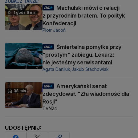
ZOBACZ TAKŻE:
Machulski mówi o relacji
1 godz 6 min
z przyrodnim bratem. To polityk
Konfederacji
Piotr Jacoń
Śmiertelna pomyłka przy
"prostym" zabiegu. Lekarz:
nie jesteśmy serwisantami
Agata Daniluk,
Jakub Stachowiak
Amerykański senat
38 min
zdecydował. "Zła wiadomość dla
Rosji"
TVN24
UDOSTĘPNIJ: