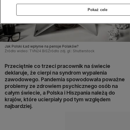
Pokaż cele
Jak Polski Ład wpłynie na pensje Polaków?
Źródło wideo: TVN24 BiS
Źródło zdj. gł.: Shutterstock
Przeciętnie co trzeci pracownik na świecie
deklaruje, że cierpi na syndrom wypalenia
zawodowego. Pandemia spowodowała poważne
problemy ze zdrowiem psychicznego osób na
całym świecie, a Polska i Hiszpania należą do
krajów, które ucierpiały pod tym względem
najbardziej.