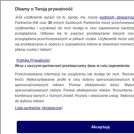
Dbamy o Twoją prywatność
Jeśli użytkownik wyrazi na to zgodę, my, nasze
podmioty stowarzys
Partnerów IAB oraz
30
innych Zaufanych Partnerów może przechowywa
BIZNES
użytkownika i uzyskiwać do nich dostęp w celu zapewnienia bardzi
przeglądania. Odbywa się to poprzez przetwarzanie danych os
przeglądania przechowywanych w plikach cookie. Użytkownik może udzie
Z KRAJU
się przetwarzaniu w oparciu o uzasadniony interes w dowolnym momencie
plików cookie i reklam”.
Pensje mocno w górę, zatrudnienie w dół.
Polityka Prywatności
Nowe dane z rynku pracy
Wraz z naszymi partnerami przetwarzamy dane w celu zapewnienia:
Przechowywanie informacji na urządzeniu lub dostęp do nich. Tworzeni
21.04.2021, 12:09
treści. Wykorzystywanie profili w celu doboru spersonalizowanych tr
spersonalizowanych reklam. Pomiar efektywności treści. Wyko
spersonalizowanych reklam. Pomiar efektywności reklam. Rozumienie o
Udostępnij
kombinacji danych z różnych źródeł. Rozwój i ulepszanie usług. Wykor
do wyboru reklam.
Lista partnerów (dostawców)
Akceptuję