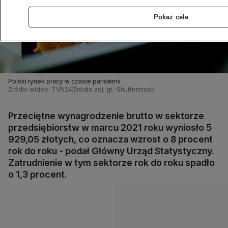
Pokaż cele
Polski rynek pracy w czasie pandemii
Źródło wideo: TVN24
Źródło zdj. gł.: Shutterstock
Przeciętne wynagrodzenie brutto w sektorze
przedsiębiorstw w marcu 2021 roku wyniosło 5
929,05 złotych, co oznacza wzrost o 8 procent
rok do roku - podał Główny Urząd Statystyczny.
Zatrudnienie w tym sektorze rok do roku spadło
o 1,3 procent.