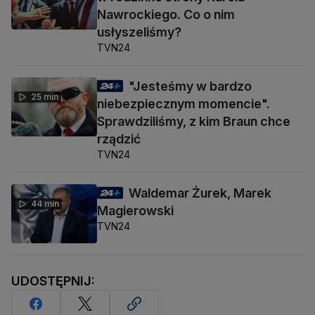
Nawrockiego. Co o nim
usłyszeliśmy?
TVN24
"Jesteśmy w bardzo
25 min
niebezpiecznym momencie".
Sprawdziliśmy, z kim Braun chce
rządzić
TVN24
Waldemar Żurek, Marek
44 min
Magierowski
TVN24
UDOSTĘPNIJ: