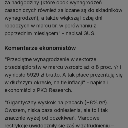
za nadgodziny (które obok wynagrodzeń
zasadniczych również zaliczane są do składników
wynagrodzeń), a także większą liczbą dni
roboczych w marcu br. w porównaniu z
poprzednim miesiącem" - napisał GUS.
Komentarze ekonomistów
"Przeciętne wynagrodzenie w sektorze
przedsiębiorstw w marcu wzrosło aż o 8 proc. r/r i
wyniosło 5929 zł brutto. A tak płace prezentują się
w dłuższym okresie, na tle inflacji" - napisali
ekonomiści z PKO Research.
"Gigantyczny wyskok na płacach (+8% r/r!).
Owszem, niska baza odniesienia, ale to i tak
znacznie wyżej od oczekiwań. Marcowe
restrykcje uwidoczniły się zaś w zatrudnieniu –