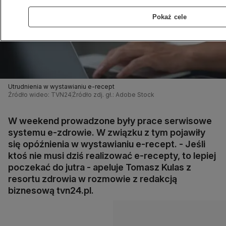
Pokaż cele
Utrudnienia w wystawianiu e-recept
Źródło wideo: TVN24
Źródło zdj. gł.: Adobe Stock
W weekend prowadzone były prace serwisowe
systemu e-zdrowie. W związku z tym pojawiły
się opóźnienia w wystawianiu e-recept. - Jeśli
ktoś nie musi dziś realizować e-recepty, to lepiej
poczekać do jutra - apeluje Tomasz Kulas z
resortu zdrowia w rozmowie z redakcją
biznesową tvn24.pl.