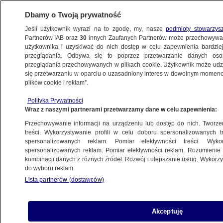
Dbamy o Twoją prywatność
Jeśli użytkownik wyrazi na to zgodę, my, nasze
podmioty stowarzys
Partnerów IAB oraz
30
innych Zaufanych Partnerów może przechowywa
BIZNES
użytkownika i uzyskiwać do nich dostęp w celu zapewnienia bardzi
przeglądania. Odbywa się to poprzez przetwarzanie danych os
przeglądania przechowywanych w plikach cookie. Użytkownik może udzie
Z KRAJU
się przetwarzaniu w oparciu o uzasadniony interes w dowolnym momencie
plików cookie i reklam”.
Problemy z e-receptą
Polityka Prywatności
Wraz z naszymi partnerami przetwarzamy dane w celu zapewnienia:
Paulina Karpińska
Przechowywanie informacji na urządzeniu lub dostęp do nich. Tworzeni
9.06.2025, 08:15
treści. Wykorzystywanie profili w celu doboru spersonalizowanych tr
spersonalizowanych reklam. Pomiar efektywności treści. Wyko
spersonalizowanych reklam. Pomiar efektywności reklam. Rozumienie o
Udostępnij
kombinacji danych z różnych źródeł. Rozwój i ulepszanie usług. Wykor
do wyboru reklam.
Lista partnerów (dostawców)
Akceptuję