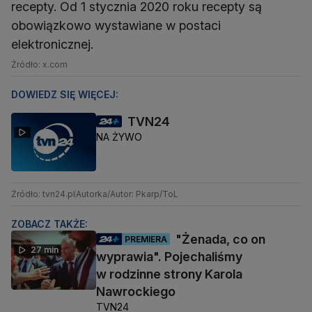
recepty. Od 1 stycznia 2020 roku recepty są
obowiązkowo wystawiane w postaci
elektronicznej.
Źródło: x.com
DOWIEDZ SIĘ WIĘCEJ:
TVN24
NA ŻYWO
Źródło: tvn24.pl
Autorka/Autor: Pkarp/ToL
ZOBACZ TAKŻE:
"Żenada, co on
PREMIERA
27 min
wyprawia". Pojechaliśmy
w rodzinne strony Karola
Nawrockiego
TVN24