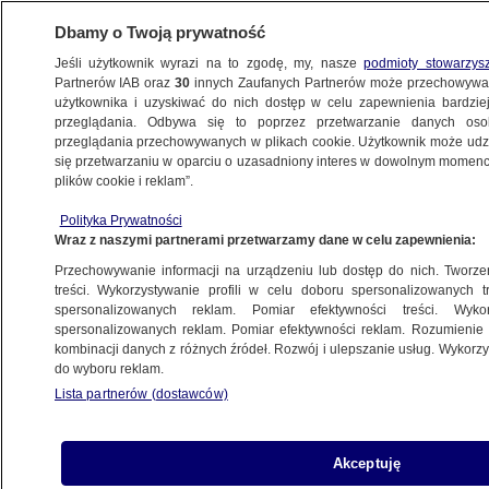
Dbamy o Twoją prywatność
Jeśli użytkownik wyrazi na to zgodę, my, nasze
podmioty stowarzys
Partnerów IAB oraz
30
innych Zaufanych Partnerów może przechowywa
BIZNES
użytkownika i uzyskiwać do nich dostęp w celu zapewnienia bardzi
przeglądania. Odbywa się to poprzez przetwarzanie danych os
przeglądania przechowywanych w plikach cookie. Użytkownik może udzie
TECH
się przetwarzaniu w oparciu o uzasadniony interes w dowolnym momencie
plików cookie i reklam”.
Zakaz serwisów społecznościowych dla
Polityka Prywatności
dzieci. "Nie da się tego skutecznie
Wraz z naszymi partnerami przetwarzamy dane w celu zapewnienia:
egzekwować"
Przechowywanie informacji na urządzeniu lub dostęp do nich. Tworzeni
treści. Wykorzystywanie profili w celu doboru spersonalizowanych tr
spersonalizowanych reklam. Pomiar efektywności treści. Wyko
Oprac.
Paulina Karpińska
spersonalizowanych reklam. Pomiar efektywności reklam. Rozumienie o
14.06.2026, 14:37
kombinacji danych z różnych źródeł. Rozwój i ulepszanie usług. Wykor
do wyboru reklam.
Lista partnerów (dostawców)
Posłuchaj artykułu
Czyta lektor AI
Akceptuję