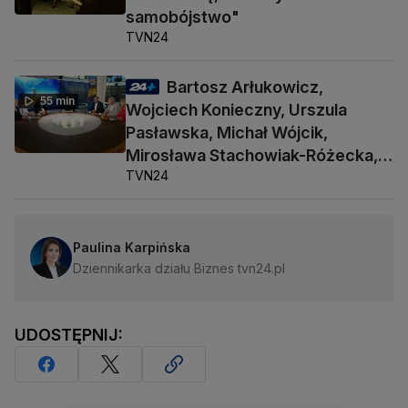
samobójstwo"
TVN24
Bartosz Arłukowicz,
55 min
Wojciech Konieczny, Urszula
Pasławska, Michał Wójcik,
Mirosława Stachowiak-Różecka,
TVN24
Barbara Socha
Paulina Karpińska
Dziennikarka działu Biznes tvn24.pl
UDOSTĘPNIJ: