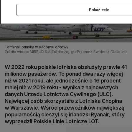
Pokaż cele
Terminal lotniska w Radomiu gotowy
Źródło wideo: MIRBUD S.A.
Źródło zdj. gł.: Przemek Swiderski/Gallo Imag
W 2022 roku polskie lotniska obsłużyły prawie 41
milionów pasażerów. To ponad dwa razy więcej
niż w 2021 roku, ale jednocześnie o 16 procent
mniej niż w 2019 roku - wynika z najnowszych
danych Urzędu Lotnictwa Cywilnego (ULC).
Najwięcej osób skorzystało z Lotniska Chopina
w Warszawie. Wśród przewoźników największą
popularnością cieszył się irlandzki Ryanair, który
wyprzedził Polskie Linie Lotnicze LOT.