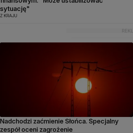
finansowym. "Może ustabilizować
sytuację"
Z KRAJU
Nadchodzi zaćmienie Słońca. Specjalny
zespół oceni zagrożenie