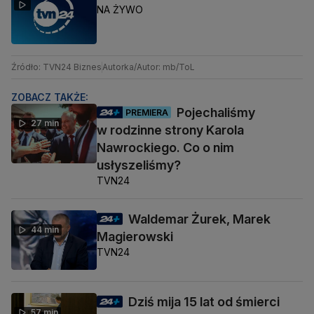
NA ŻYWO
Źródło: TVN24 Biznes
Autorka/Autor: mb/ToL
ZOBACZ TAKŻE:
Pojechaliśmy
PREMIERA
27 min
w rodzinne strony Karola
Nawrockiego. Co o nim
usłyszeliśmy?
TVN24
Waldemar Żurek, Marek
44 min
Magierowski
TVN24
Dziś mija 15 lat od śmierci
57 min