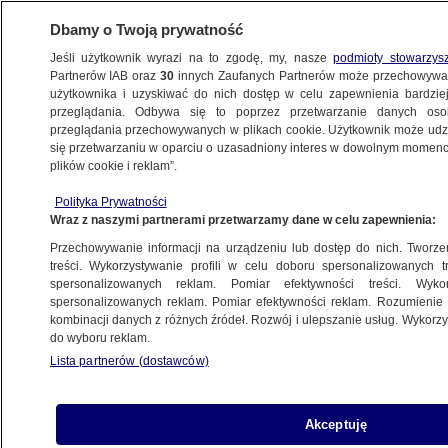
Dbamy o Twoją prywatność
Jeśli użytkownik wyrazi na to zgodę, my, nasze
podmioty stowarzys
Partnerów IAB oraz
30
innych Zaufanych Partnerów może przechowywa
BIZNES
użytkownika i uzyskiwać do nich dostęp w celu zapewnienia bardzi
przeglądania. Odbywa się to poprzez przetwarzanie danych os
przeglądania przechowywanych w plikach cookie. Użytkownik może udzie
TURYSTYKA
się przetwarzaniu w oparciu o uzasadniony interes w dowolnym momencie
plików cookie i reklam”.
Najpopularniejsze linie lotnicze w Polsce.
Polityka Prywatności
Wyraźny lider
Wraz z naszymi partnerami przetwarzamy dane w celu zapewnienia:
Przechowywanie informacji na urządzeniu lub dostęp do nich. Tworzeni
18.04.2023, 13:52
treści. Wykorzystywanie profili w celu doboru spersonalizowanych tr
spersonalizowanych reklam. Pomiar efektywności treści. Wyko
spersonalizowanych reklam. Pomiar efektywności reklam. Rozumienie o
Udostępnij
kombinacji danych z różnych źródeł. Rozwój i ulepszanie usług. Wykor
do wyboru reklam.
Lista partnerów (dostawców)
Akceptuję