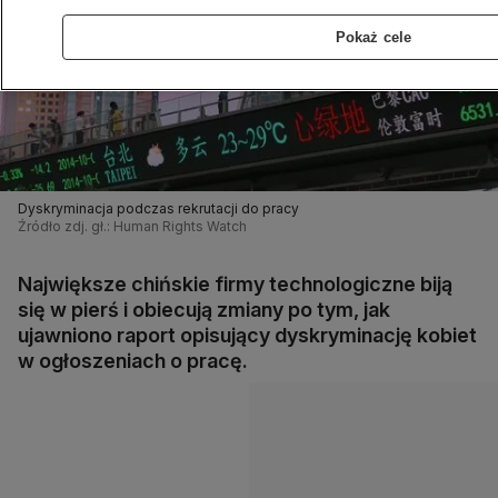
Pokaż cele
Dyskryminacja podczas rekrutacji do pracy
Źródło zdj. gł.: Human Rights Watch
Największe chińskie firmy technologiczne biją
się w pierś i obiecują zmiany po tym, jak
ujawniono raport opisujący dyskryminację kobiet
w ogłoszeniach o pracę.