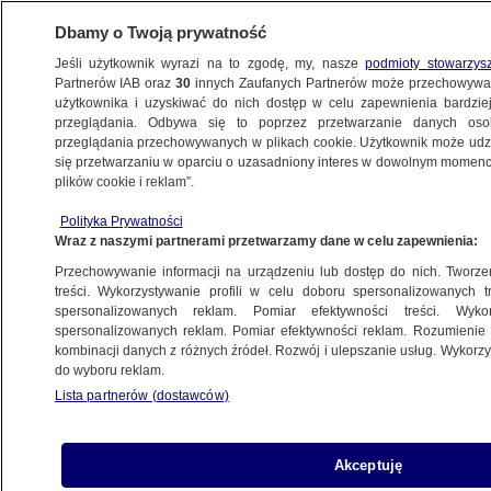
Dbamy o Twoją prywatność
Jeśli użytkownik wyrazi na to zgodę, my, nasze
podmioty stowarzys
Partnerów IAB oraz
30
innych Zaufanych Partnerów może przechowywa
BIZNES
użytkownika i uzyskiwać do nich dostęp w celu zapewnienia bardzi
przeglądania. Odbywa się to poprzez przetwarzanie danych os
przeglądania przechowywanych w plikach cookie. Użytkownik może udzie
TECH
się przetwarzaniu w oparciu o uzasadniony interes w dowolnym momencie
plików cookie i reklam”.
"Piękne dziewczyny poszukiwane".
Polityka Prywatności
Seksistowskie ogłoszenia
Wraz z naszymi partnerami przetwarzamy dane w celu zapewnienia:
technologicznych gigantów
Przechowywanie informacji na urządzeniu lub dostęp do nich. Tworzeni
treści. Wykorzystywanie profili w celu doboru spersonalizowanych tr
24.04.2018, 12:13
spersonalizowanych reklam. Pomiar efektywności treści. Wyko
spersonalizowanych reklam. Pomiar efektywności reklam. Rozumienie o
kombinacji danych z różnych źródeł. Rozwój i ulepszanie usług. Wykor
Udostępnij
do wyboru reklam.
Lista partnerów (dostawców)
Akceptuję