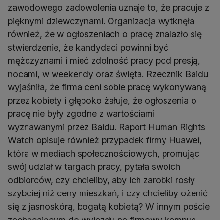
zawodowego zadowolenia uznaje to, że pracuje z
pięknymi dziewczynami. Organizacja wytknęła
również, że w ogłoszeniach o pracę znalazło się
stwierdzenie, że kandydaci powinni być
mężczyznami i mieć zdolność pracy pod presją,
nocami, w weekendy oraz święta. Rzecznik Baidu
wyjaśniła, że firma ceni sobie pracę wykonywaną
przez kobiety i głęboko żałuje, że ogłoszenia o
pracę nie były zgodne z wartościami
wyznawanymi przez Baidu. Raport Human Rights
Watch opisuje również przypadek firmy Huawei,
która w mediach społecznościowych, promując
swój udział w targach pracy, pytała swoich
odbiorców, czy chcieliby, aby ich zarobki rosły
szybciej niż ceny mieszkań, i czy chcieliby ożenić
się z jasnoskórą, bogatą kobietą? W innym poście
zachęcającym do wyjazdu na firmowy kampus,