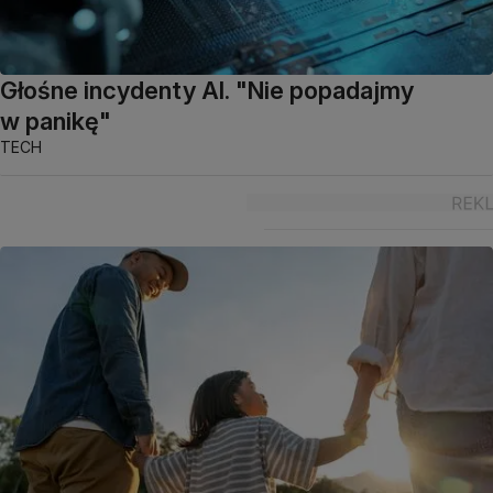
Głośne incydenty AI. "Nie popadajmy
w panikę"
TECH