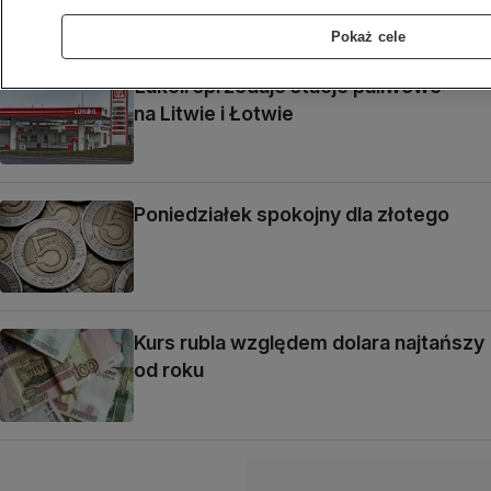
Pokaż cele
Łukoil sprzedaje stacje paliwowe
na Litwie i Łotwie
Poniedziałek spokojny dla złotego
Kurs rubla względem dolara najtańszy
od roku