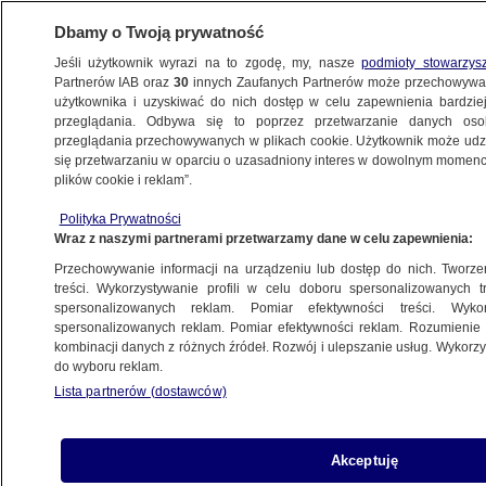
Dbamy o Twoją prywatność
Jeśli użytkownik wyrazi na to zgodę, my, nasze
podmioty stowarzys
Partnerów IAB oraz
30
innych Zaufanych Partnerów może przechowywa
BIZNES
użytkownika i uzyskiwać do nich dostęp w celu zapewnienia bardzi
przeglądania. Odbywa się to poprzez przetwarzanie danych os
przeglądania przechowywanych w plikach cookie. Użytkownik może udzie
RYNKI
się przetwarzaniu w oparciu o uzasadniony interes w dowolnym momencie
plików cookie i reklam”.
Spadki na Wall Street
Polityka Prywatności
Wraz z naszymi partnerami przetwarzamy dane w celu zapewnienia:
Przechowywanie informacji na urządzeniu lub dostęp do nich. Tworzeni
treści. Wykorzystywanie profili w celu doboru spersonalizowanych tr
spersonalizowanych reklam. Pomiar efektywności treści. Wyko
Litwa zawiera umowę z Gazpromem
spersonalizowanych reklam. Pomiar efektywności reklam. Rozumienie o
o tranzycie gazu do Kaliningradu
kombinacji danych z różnych źródeł. Rozwój i ulepszanie usług. Wykor
do wyboru reklam.
Lista partnerów (dostawców)
Deficyt budżetowy Arabii Saudyjskiej
Akceptuję
w 2015 roku wzrósł do 98 mld dol.