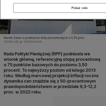
Pokaż cele
Marek Zuber o podwyżce stóp procentowych o 0,75 proc.
Źródło zdj. gł.: Shutterstock
Rada Polityki Pieniężnej (RPP) podniosła we
wtorek główną, referencyjną stopę procentową
o 75 punktów bazowych do poziomu 3,50
procent. To najwyższy poziom od lutego 2013
roku. Według marcowej projekcji inflacji roczna
dynamika cen znajdzie się z 50-procentowym
prawdopodobieństwem w przedziale 9,3-12,2
proc. w 2022 roku.