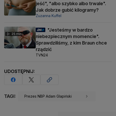
jeść", "albo szybko albo trwale".
Jak dobrze gubić kilogramy?
Zuzanna Kuffel
"Jesteśmy w bardzo
25 min
niebezpiecznym momencie".
Sprawdziliśmy, z kim Braun chce
rządzić
TVN24
UDOSTĘPNIJ:
TAGI:
Prezes NBP Adam Glapiński