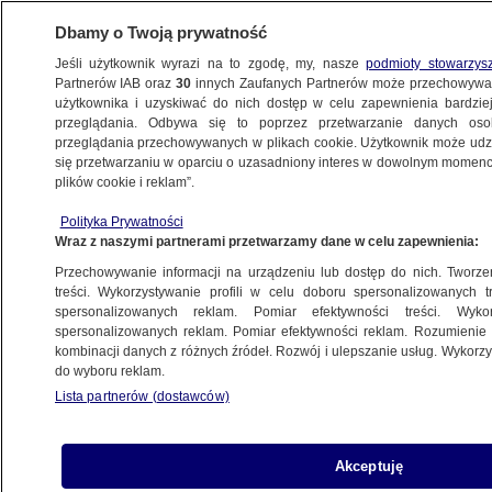
Dbamy o Twoją prywatność
Jeśli użytkownik wyrazi na to zgodę, my, nasze
podmioty stowarzys
Partnerów IAB oraz
30
innych Zaufanych Partnerów może przechowywa
BIZNES
użytkownika i uzyskiwać do nich dostęp w celu zapewnienia bardzi
przeglądania. Odbywa się to poprzez przetwarzanie danych os
przeglądania przechowywanych w plikach cookie. Użytkownik może udzie
PIENIĄDZE
się przetwarzaniu w oparciu o uzasadniony interes w dowolnym momencie
plików cookie i reklam”.
Jest decyzja RPP w sprawie stóp
Polityka Prywatności
procentowych
Wraz z naszymi partnerami przetwarzamy dane w celu zapewnienia:
Przechowywanie informacji na urządzeniu lub dostęp do nich. Tworzeni
8.03.2022, 16:12
treści. Wykorzystywanie profili w celu doboru spersonalizowanych tr
spersonalizowanych reklam. Pomiar efektywności treści. Wyko
spersonalizowanych reklam. Pomiar efektywności reklam. Rozumienie o
Udostępnij
kombinacji danych z różnych źródeł. Rozwój i ulepszanie usług. Wykor
do wyboru reklam.
Lista partnerów (dostawców)
Akceptuję