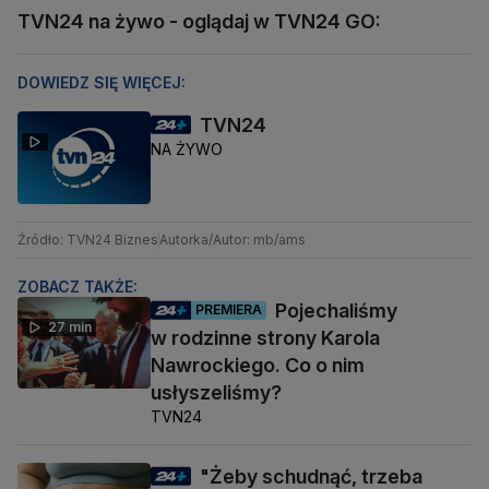
TVN24 na żywo - oglądaj w TVN24 GO:
DOWIEDZ SIĘ WIĘCEJ:
TVN24
NA ŻYWO
Źródło: TVN24 Biznes
Autorka/Autor: mb/ams
ZOBACZ TAKŻE:
Pojechaliśmy
PREMIERA
27 min
w rodzinne strony Karola
Nawrockiego. Co o nim
usłyszeliśmy?
TVN24
"Żeby schudnąć, trzeba