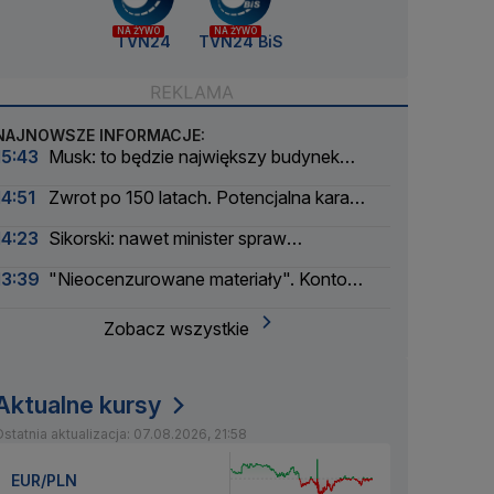
NA ŻYWO
NA ŻYWO
TVN24
TVN24 BiS
NAJNOWSZE INFORMACJE:
15:43
Musk: to będzie największy budynek
świata
14:51
Zwrot po 150 latach. Potencjalna kara
liczona w dziesiątkach tysięcy
14:23
Sikorski: nawet minister spraw
zagranicznych korzysta
13:39
"Nieocenzurowane materiały". Konto
świstaków na OnlyFans
Zobacz wszystkie
Aktualne kursy
statnia aktualizacja: 07.08.2026, 21:58
EUR/PLN