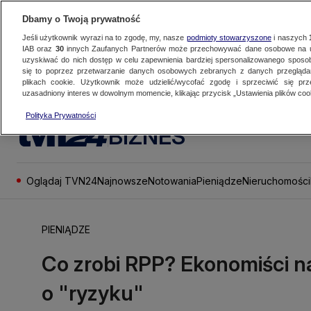
Dbamy o Twoją prywatność
Jeśli użytkownik wyrazi na to zgodę, my, nasze
podmioty stowarzyszone
i naszych
IAB oraz
30
innych Zaufanych Partnerów może przechowywać dane osobowe na ur
uzyskiwać do nich dostęp w celu zapewnienia bardziej spersonalizowanego sposo
się to poprzez przetwarzanie danych osobowych zebranych z danych przegląd
plikach cookie. Użytkownik może udzielić/wycofać zgodę i sprzeciwić się pr
uzasadniony interes w dowolnym momencie, klikając przycisk „Ustawienia plików cook
Polityka Prywatności
BIZNES
Oglądaj TVN24
Najnowsze
Notowania
Pieniądze
Nieruchomości
PIENIĄDZE
Co zrobi RPP? Ekonomiści n
o "ryzyku"