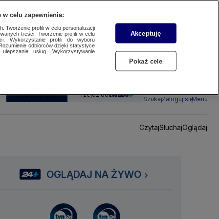
 w celu zapewnienia:
 Tworzenie profili w celu personalizacji
Akceptuję
wanych treści. Tworzenie profili w celu
ci. Wykorzystanie profili do wyboru
Rozumienie odbiorców dzięki statystyce
ulepszanie usług. Wykorzystywanie
Pokaż cele
SUBSKRYBUJ
Przejdź do
Szukaj
Zaloguj się
Menu
Czytaj
Słuchaj
Oglądaj
OGLĄDAJ NA ŻYWO