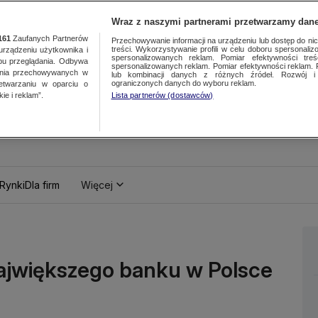
Wraz z naszymi partnerami przetwarzamy dane
161
Zaufanych Partnerów
Przechowywanie informacji na urządzeniu lub dostęp do nich.
treści. Wykorzystywanie profili w celu doboru spersonalizo
ządzeniu użytkownika i
spersonalizowanych reklam. Pomiar efektywności treś
bu przeglądania. Odbywa
spersonalizowanych reklam. Pomiar efektywności reklam. 
ania przechowywanych w
lub kombinacji danych z różnych źródeł. Rozwój i 
ograniczonych danych do wyboru reklam.
zetwarzaniu w oparciu o
ie i reklam”.
Lista partnerów (dostawców)
Rynki
Dla firm
Więcej
ajwiększego banku w Polsce