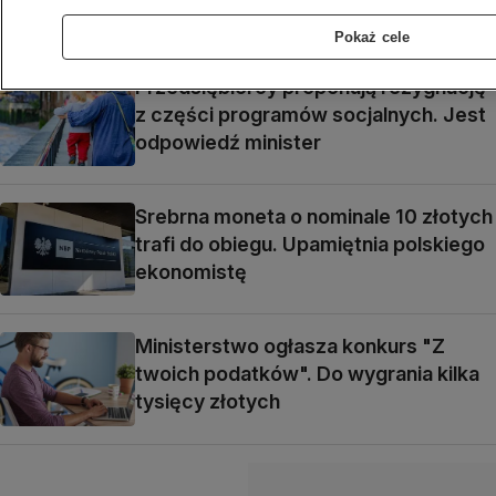
Pokaż cele
Przedsiębiorcy proponują rezygnację
z części programów socjalnych. Jest
odpowiedź minister
Srebrna moneta o nominale 10 złotych
trafi do obiegu. Upamiętnia polskiego
ekonomistę
Ministerstwo ogłasza konkurs "Z
twoich podatków". Do wygrania kilka
tysięcy złotych