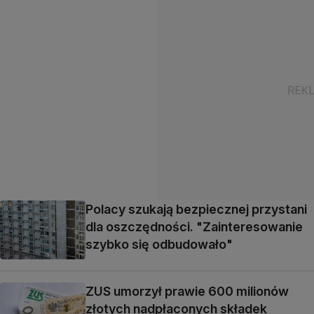
Polacy szukają bezpiecznej przystani
dla oszczędności. "Zainteresowanie
szybko się odbudowało"
ZUS umorzył prawie 600 milionów
złotych nadpłaconych składek