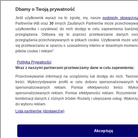
Dbamy o Twoją prywatność
Jeśli użytkownik wyrazi na to zgodę, my, nasze
podmioty stowarzys
Partnerów IAB oraz
30
innych Zaufanych Partnerów może przechowywa
BIZNES
użytkownika i uzyskiwać do nich dostęp w celu zapewnienia bardzi
przeglądania. Odbywa się to poprzez przetwarzanie danych os
przeglądania przechowywanych w plikach cookie. Użytkownik może udzie
PIENIĄDZE
się przetwarzaniu w oparciu o uzasadniony interes w dowolnym momencie
plików cookie i reklam”.
"Groźba utraty pieniędzy i kontroli
nad kontem". Największy bank
Polityka Prywatności
Wraz z naszymi partnerami przetwarzamy dane w celu zapewnienia:
w Polsce ostrzega
Przechowywanie informacji na urządzeniu lub dostęp do nich. Tworzeni
treści. Wykorzystywanie profili w celu doboru spersonalizowanych tr
spersonalizowanych reklam. Pomiar efektywności treści. Wyko
Premier zapowiada zerowy PIT dla
spersonalizowanych reklam. Pomiar efektywności reklam. Rozumienie o
młodych osób na stażu i praktykach.
kombinacji danych z różnych źródeł. Rozwój i ulepszanie usług. Wykor
do wyboru reklam.
"Chcemy przyciągnąć talenty"
Lista partnerów (dostawców)
Wirus zachwiał kredytami
Akceptuję