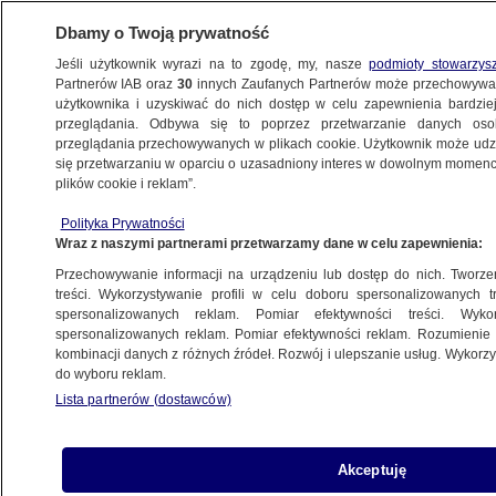
Dbamy o Twoją prywatność
Jeśli użytkownik wyrazi na to zgodę, my, nasze
podmioty stowarzys
Partnerów IAB oraz
30
innych Zaufanych Partnerów może przechowywa
BIZNES
użytkownika i uzyskiwać do nich dostęp w celu zapewnienia bardzi
przeglądania. Odbywa się to poprzez przetwarzanie danych os
przeglądania przechowywanych w plikach cookie. Użytkownik może udzie
PIENIĄDZE
się przetwarzaniu w oparciu o uzasadniony interes w dowolnym momencie
plików cookie i reklam”.
Polacy rzucili się na obligacje.
Na znacznej części z nich jednak
Polityka Prywatności
Wraz z naszymi partnerami przetwarzamy dane w celu zapewnienia:
nie zarobią
Przechowywanie informacji na urządzeniu lub dostęp do nich. Tworzeni
treści. Wykorzystywanie profili w celu doboru spersonalizowanych tr
spersonalizowanych reklam. Pomiar efektywności treści. Wyko
"Szok COVID-19 wygasa". Najnowsze
spersonalizowanych reklam. Pomiar efektywności reklam. Rozumienie o
dane o wzroście cen
kombinacji danych z różnych źródeł. Rozwój i ulepszanie usług. Wykor
Z KRAJU
do wyboru reklam.
Lista partnerów (dostawców)
Składki od każdej złotówki. Rząd
Akceptuję
bierze się za umowy zlecenia