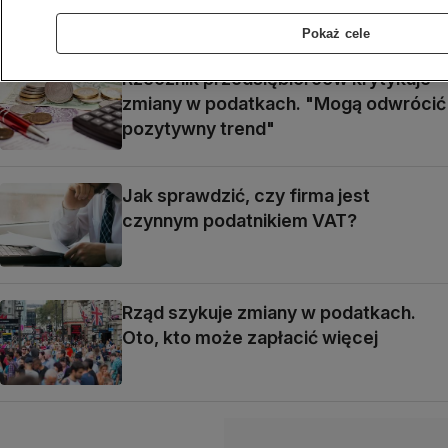
Pokaż cele
Rzecznik przedsiębiorców krytykuje
zmiany w podatkach. "Mogą odwrócić
pozytywny trend"
Jak sprawdzić, czy firma jest
czynnym podatnikiem VAT?
Rząd szykuje zmiany w podatkach.
Oto, kto może zapłacić więcej