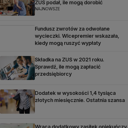
ZUS podał, ile mogą dorobić
NAJNOWSZE
Fundusz zwrotów za odwołane
wycieczki. Wicepremier wskazała,
kiedy mogą ruszyć wypłaty
Składka na ZUS w 2021 roku.
Sprawdź, ile mogą zapłacić
przedsiębiorcy
Dodatek w wysokości 1,4 tysiąca
złotych miesięcznie. Ostatnia szansa
Wraca dodatkowy zasiłek opiekuńczy.