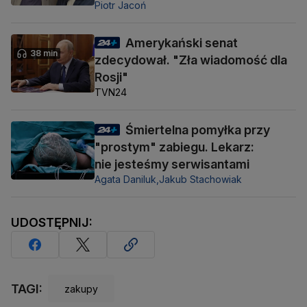
Piotr Jacoń
Amerykański senat
38 min
zdecydował. "Zła wiadomość dla
Rosji"
TVN24
Śmiertelna pomyłka przy
"prostym" zabiegu. Lekarz:
nie jesteśmy serwisantami
Agata Daniluk,
Jakub Stachowiak
UDOSTĘPNIJ:
TAGI:
zakupy