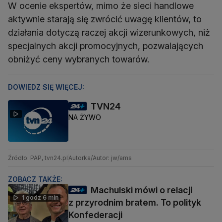
W ocenie ekspertów, mimo że sieci handlowe
aktywnie starają się zwrócić uwagę klientów, to
działania dotyczą raczej akcji wizerunkowych, niż
specjalnych akcji promocyjnych, pozwalających
obniżyć ceny wybranych towarów.
DOWIEDZ SIĘ WIĘCEJ:
TVN24
NA ŻYWO
Źródło: PAP, tvn24.pl
Autorka/Autor: jw/ams
ZOBACZ TAKŻE:
Machulski mówi o relacji
1 godz 6 min
z przyrodnim bratem. To polityk
Konfederacji