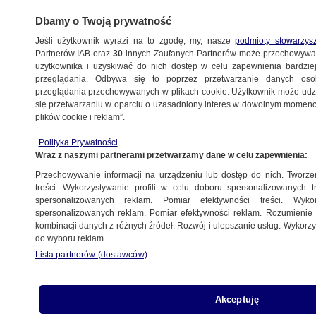
Dbamy o Twoją prywatność
Jeśli użytkownik wyrazi na to zgodę, my, nasze
podmioty stowarzys
Partnerów IAB oraz
30
innych Zaufanych Partnerów może przechowywa
BIZNES
użytkownika i uzyskiwać do nich dostęp w celu zapewnienia bardzi
przeglądania. Odbywa się to poprzez przetwarzanie danych os
przeglądania przechowywanych w plikach cookie. Użytkownik może udzie
PIENIĄDZE
się przetwarzaniu w oparciu o uzasadniony interes w dowolnym momencie
plików cookie i reklam”.
Świąteczne zakupy będą droższe w tym
Polityka Prywatności
roku. Gdzie wydamy najmniej?
Wraz z naszymi partnerami przetwarzamy dane w celu zapewnienia:
Przechowywanie informacji na urządzeniu lub dostęp do nich. Tworzeni
12.12.2024, 13:54
treści. Wykorzystywanie profili w celu doboru spersonalizowanych tr
spersonalizowanych reklam. Pomiar efektywności treści. Wyko
spersonalizowanych reklam. Pomiar efektywności reklam. Rozumienie o
Udostępnij
kombinacji danych z różnych źródeł. Rozwój i ulepszanie usług. Wykor
do wyboru reklam.
Lista partnerów (dostawców)
Akceptuję