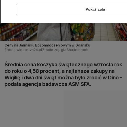
Pokaż cele
Ceny na Jarmarku Bożonarodzeniowym w Gdańsku
Źródło wideo: tvn24.pl
Źródło zdj. gł.: Shutterstock
Średnia cena koszyka świątecznego wzrosła rok
do roku o 4,58 procent, a najtańsze zakupy na
Wigilię i dwa dni świąt można było zrobić w Dino -
podała agencja badawcza ASM SFA.