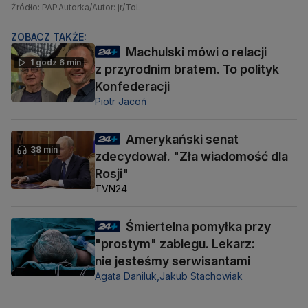
Źródło: PAP
Autorka/Autor: jr/ToL
ZOBACZ TAKŻE:
Machulski mówi o relacji
1 godz 6 min
z przyrodnim bratem. To polityk
Konfederacji
Piotr Jacoń
Amerykański senat
38 min
zdecydował. "Zła wiadomość dla
Rosji"
TVN24
Śmiertelna pomyłka przy
"prostym" zabiegu. Lekarz:
nie jesteśmy serwisantami
Agata Daniluk,
Jakub Stachowiak