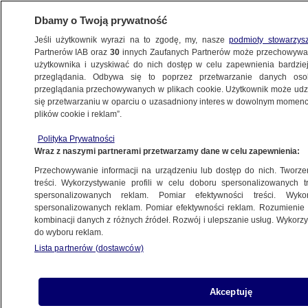
Dbamy o Twoją prywatność
Jeśli użytkownik wyrazi na to zgodę, my, nasze
podmioty stowarzys
Partnerów IAB oraz
30
innych Zaufanych Partnerów może przechowywa
BIZNES
użytkownika i uzyskiwać do nich dostęp w celu zapewnienia bardzi
przeglądania. Odbywa się to poprzez przetwarzanie danych os
przeglądania przechowywanych w plikach cookie. Użytkownik może udzie
NAJNOWSZE
się przetwarzaniu w oparciu o uzasadniony interes w dowolnym momencie
plików cookie i reklam”.
Ponad 30 chińskich firm na czarnej liście
Polityka Prywatności
Wraz z naszymi partnerami przetwarzamy dane w celu zapewnienia:
15.12.2022, 21:58
Przechowywanie informacji na urządzeniu lub dostęp do nich. Tworzeni
treści. Wykorzystywanie profili w celu doboru spersonalizowanych tr
Udostępnij
spersonalizowanych reklam. Pomiar efektywności treści. Wyko
spersonalizowanych reklam. Pomiar efektywności reklam. Rozumienie o
kombinacji danych z różnych źródeł. Rozwój i ulepszanie usług. Wykor
do wyboru reklam.
Lista partnerów (dostawców)
Akceptuję