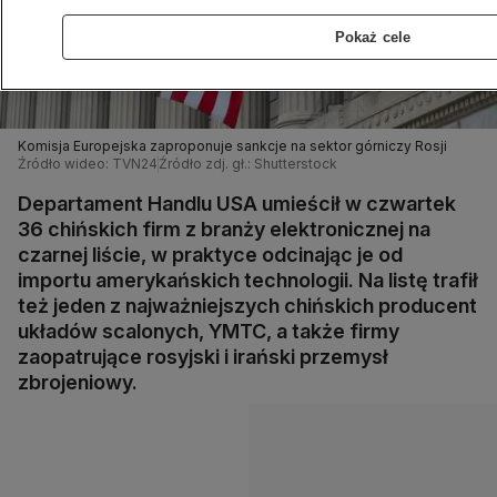
Pokaż cele
Komisja Europejska zaproponuje sankcje na sektor górniczy Rosji
Źródło wideo: TVN24
Źródło zdj. gł.: Shutterstock
Departament Handlu USA umieścił w czwartek
36 chińskich firm z branży elektronicznej na
czarnej liście, w praktyce odcinając je od
importu amerykańskich technologii. Na listę trafił
też jeden z najważniejszych chińskich producent
układów scalonych, YMTC, a także firmy
zaopatrujące rosyjski i irański przemysł
zbrojeniowy.