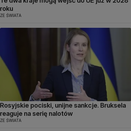
Te dwa kraje mogą wejść do UE już w 2028
roku
ZE ŚWIATA
Rosyjskie pociski, unijne sankcje. Bruksela
reaguje na serię nalotów
ZE ŚWIATA