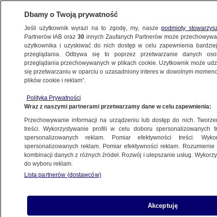
Dbamy o Twoją prywatność
Jeśli użytkownik wyrazi na to zgodę, my, nasze
podmioty stowarzys
Partnerów IAB oraz
30
innych Zaufanych Partnerów może przechowywa
BIZNES
użytkownika i uzyskiwać do nich dostęp w celu zapewnienia bardzi
przeglądania. Odbywa się to poprzez przetwarzanie danych os
przeglądania przechowywanych w plikach cookie. Użytkownik może udzie
NAJNOWSZE
się przetwarzaniu w oparciu o uzasadniony interes w dowolnym momencie
plików cookie i reklam”.
Bezrobocie w Eurolandzie rekordowo
Polityka Prywatności
niskie
Wraz z naszymi partnerami przetwarzamy dane w celu zapewnienia:
Przechowywanie informacji na urządzeniu lub dostęp do nich. Tworzeni
3.07.2007, 11:19
Aktualizacja:
3.07.2007, 12:01
treści. Wykorzystywanie profili w celu doboru spersonalizowanych tr
spersonalizowanych reklam. Pomiar efektywności treści. Wyko
spersonalizowanych reklam. Pomiar efektywności reklam. Rozumienie o
Udostępnij
kombinacji danych z różnych źródeł. Rozwój i ulepszanie usług. Wykor
do wyboru reklam.
Lista partnerów (dostawców)
Akceptuję