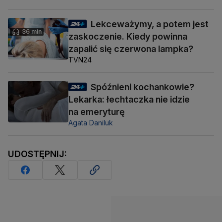
Lekceważymy, a potem jest
36 min
zaskoczenie. Kiedy powinna
zapalić się czerwona lampka?
TVN24
Spóźnieni kochankowie?
Lekarka: łechtaczka nie idzie
na emeryturę
Agata Daniluk
UDOSTĘPNIJ: