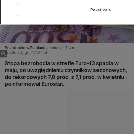
Pokaż cele
Bezrobocie w Eurolandzie coraz niższe
Źródło zdj. gł.: TVN24.pl
Stopa bezrobocia w strefie Euro-13 spadła w
maju, po uwzględnieniu czynników sezonowych,
do rekordowych 7,0 proc. z 7,1 proc. w kwietniu -
poinformował Eurostat.